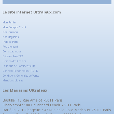
Le site internet UltraJeux.com
Mon Panier
Mon Compte Client
Nos Tournois
Nos Magasins
Frais de Ports
Recrutement
Contactez-nous
Détaxe - Free TAX
Gestion des Cookies
Politique de Confidentialité
Données Personnelles - RGPD
Conditions Générales de Vente
Mentions Légales
Les Magasins UltraJeux :
Bastille : 13 Rue Amelot 75011 Paris
Oberkampf : 108 Bd Richard Lenoir 75011 Paris
Bar à Jeux "L'OberJeux" : 47 Rue de la Folie Méricourt 75011 Paris