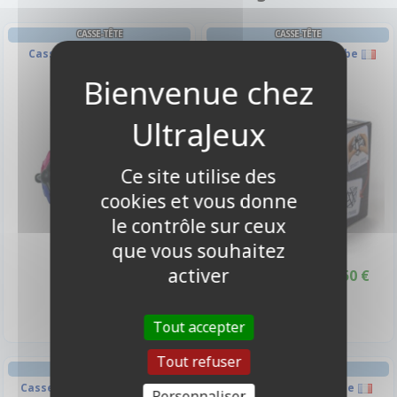
CASSE-TÊTE
CASSE-TÊTE
Casse-tête - Gear Ball
Casse-tête - Ghost Cube
-10%
Ce site utilise des
cookies et vous donne
le contrôle sur ceux
que vous souhaitez
activer
26,50 €
26,50 €
29,50 €
Promo -10%
Disponible
Disponible
Tout accepter
Tout refuser
CASSE-TÊTE
CASSE-TÊTE
Casse-tête -Meffert's - Mini
Casse-tête - Gear Cube
Personnaliser