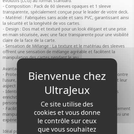
évolutifs (LCG) au format standard.
- Composition : Pack de 60 sleeves opaques et 1 sleeve
transparente, spécialement conçue pour le leader de votre deck.
- Matériel : Fabriquées sans acide et sans PVC, garantissant ainsi
la sécurité et la longévité de vos cartes.
- Design : Dos mat et texturé pour un look élégant et une prise
en main sécurisée, avec une face transparente pour une visibilité
claire de la face de la carte.
- Sensation de Mélange : La texture et le matériau des sleeves
offrent une sensation de mélange agréable et facilitent la
manipulation des cartes pendant le jeu.
Avantages :
- Protection Améliorée : Les sleeves protègent les cartes contre
l'usure, la saleté et l'humidité, prolongeant leur durabilité et leur
aspect neuf.
- Identité Visuelle : Le design unique et attractif des sleeves
enrichit l'expérience de jeu et permet aux joueurs de
personnaliser leur deck avec style.
Ce site utilise des
- Facilité d'Usage : Ces sleeves sont conçues pour être facilement
cookies et vous donne
manipulables lors du mélange et pendant le jeu, offrant ainsi une
le contrôle sur ceux
expérience de jeu fluide et agréable.
que vous souhaitez
Idéal pour :