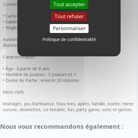
Tout accepter
Contenu
• Cartes Mots à bruiter
Tout refuser
• Sablier 1 minute
• Règles du jeu
Personnaliser
Auteur(s) : Nat and Cam
Politique de confidentialité
Illustrateur(s) : Nat and Cam
Caractéristiques
• Âge : à partir de 8 ans
• Nombre de Joueurs : 3 joueurs et +
• Durée de Partie : environ 20 minutes
Mots clefs
bruitages, jeu d’ambiance, fous rires, apéro, famille, soirée, mime
sonore, devinettes, ice breaker, fun, party game, sons et gestes
Nous vous recommandons également :