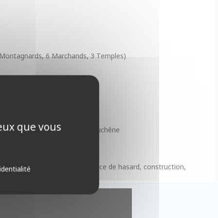
 3 Montagnards, 6 Marchands, 3 Temples)
ceux que vous
r, Anaïs Ferreira, Guillaume Beauchêne
égie, gestion de ressources, absence de hasard, construction,
identialité