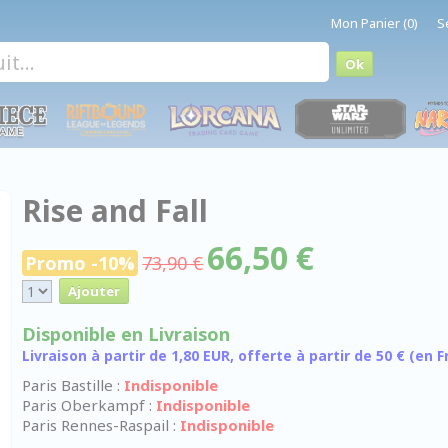
Mon Panier (0)
S
Rise and Fall
66,50 €
Promo -10%
73,90 €
Disponible en Livraison
Livraison à partir de 1,80 EUR, offerte à partir de 50 € (en
Paris Bastille :
Indisponible
Paris Oberkampf :
Indisponible
Paris Rennes-Raspail :
Indisponible