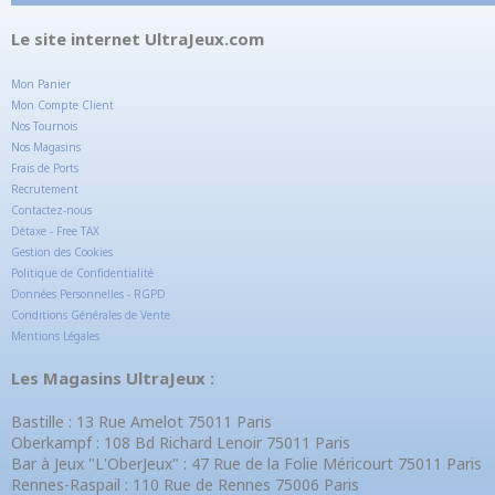
Le site internet UltraJeux.com
Mon Panier
Mon Compte Client
Nos Tournois
Nos Magasins
Frais de Ports
Recrutement
Contactez-nous
Détaxe - Free TAX
Gestion des Cookies
Politique de Confidentialité
Données Personnelles - RGPD
Conditions Générales de Vente
Mentions Légales
Les Magasins UltraJeux :
Bastille : 13 Rue Amelot 75011 Paris
Oberkampf : 108 Bd Richard Lenoir 75011 Paris
Bar à Jeux "L'OberJeux" : 47 Rue de la Folie Méricourt 75011 Paris
Rennes-Raspail : 110 Rue de Rennes 75006 Paris