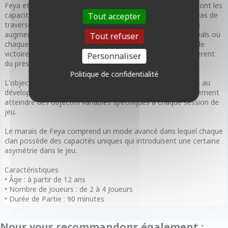
Feya et la construction de nouvelles colonies qui amélioreront les
capacités de votre clan. Certaines actions ne nécessitent pas de
Tout accepter
traverser le marais, comme améliorer votre navigation (qui
augmente la vitesse de votre bateau) ; organiser des festivals où
Tout refuser
chaque clan contribue au poisson pour gagner des points de
victoire ; ou construire de nouveaux lieux de culte qui confèrent
Personnaliser
du prestige aux petites îles qui se forment dans le marais.
Politique de confidentialité
L'objectif principal est de devenir le clan contribuant le plus au
développement de Feya. Pour y parvenir, vous devrez également
atteindre des objectifs variables spécifiques à chaque session de
jeu.
Le marais de Feya comprend un mode avancé dans lequel chaque
clan possède des capacités uniques qui introduisent une certaine
asymétrie dans le jeu.
Caractéristiques
• Âge : à partir de 12 ans
• Nombre de Joueurs : de 2 à 4 Joueurs
• Durée de Partie : 90 minutes
Nous vous recommandons également :