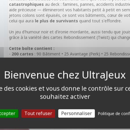
catastrophiques
au deck : famines, pannes, accidents industrie
aide précieuse — élimineront vos habitants petit à petit en se
jetons colons sont épuisés, ce sont vos bâtiments, cœur de v
celui qui aura
le plus de survivants
quand tout s'effondre.
Un jeu d'humour noir et d'ironie mordante, aussi tendu que joui
grâce à la variété des cartes Rebondissement (Twist) qui chang
Cette boîte contient :
-
200 cartes
: 90 Bâtiment • 25 Avantage (Perk) • 25 Rebondis
cartes de Départ
-
247 pions
: Actions • Habitants • Argent • Nourriture • Caisses
-
5 plateaux joueur
(Moon Base)
-
1 règle de jeu
ise des cookies et vous donne le contrôle sur 
souhaitez activer
CK-BUILDING
 À Arkham - Deck
ccepter
Tout refuser
Personnaliser
Politique de conf
ur : Stella Clark