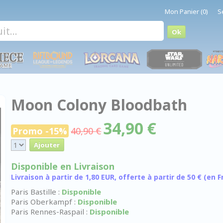
Mon Panier (0)
S
Moon Colony Bloodbath
34,90 €
Promo -15%
40,90 €
Disponible en Livraison
Livraison à partir de 1,80 EUR, offerte à partir de 50 € (en
Paris Bastille :
Disponible
Paris Oberkampf :
Disponible
Paris Rennes-Raspail :
Disponible