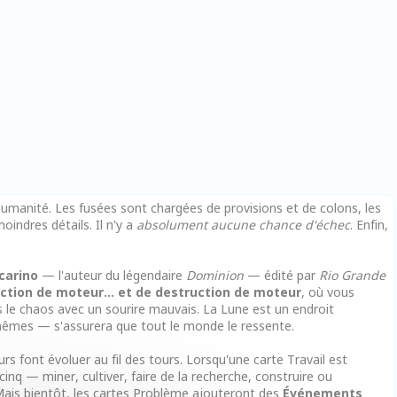
umanité. Les fusées sont chargées de provisions et de colons, les
indres détails. Il n'y a
absolument aucune chance d'échec
. Enfin,
carino
— l'auteur du légendaire
Dominion
— édité par
Rio Grande
ction de moteur… et de destruction de moteur
, où vous
s le chaos avec un sourire mauvais. La Lune est un endroit
mêmes — s'assurera que tout le monde le ressente.
rs font évoluer au fil des tours. Lorsqu'une carte Travail est
nq — miner, cultiver, faire de la recherche, construire ou
 Mais bientôt, les cartes Problème ajouteront des
Événements