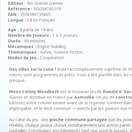
Editeur :
Rio Grande Games
Référence :
RGGMCB01FR
EAN :
3558380139805
Langue :
En Français
Age :
à partir de 14 ans
Nombre de Joueurs :
1 à 5 joueurs
Durée :
90 minutes
Mécaniques :
Engine Building
Thèmatiques :
Survie, Science Fiction
Modes de Jeu :
Coopération
Des villes sur la Lune !
Voilà l'accomplissement suprême de l'h
robots sont programmés et prêts. Tout a été planifié dans les mo
presque...
Moon Colony Bloodbath
est le nouveau jeu de
Donald X. Vac
Games
et distribué en France par
Asmodée
. Un jeu de
constru
bâtissez votre colonie lunaire avant de la regarder sombrer dan
impitoyable, et le deck commun — enrichi par les joueurs eux-
Au cœur du jeu : une
pioche commune partagée
que les joueu
révélée, chaque joueur choisit simultanément une action parmi ci
ravitailler. Construisez vos bâtiments tant que vous le pouvez.