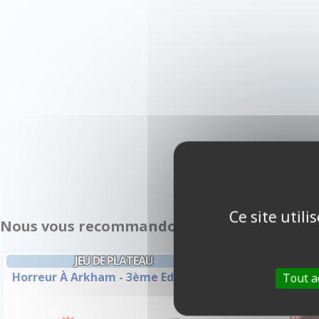
Ce site util
Nous vous recommandons également :
JEU DE PLATEAU
DE
Horreur À Arkham - 3ème Edition
Horreur
Tout a
Investigate