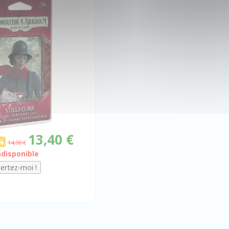
13,40 €
%
14,90 €
ndisponible