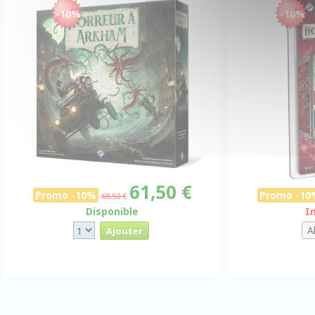
-10%
-10%
61,50 €
Promo -10%
Promo -10
68,50 €
Disponible
I