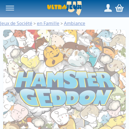
Panneau de gestion des cookies
/
,
Jeux de Société
en Famille
Ambiance
>
>