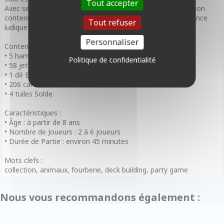
Tout accepter
Avec ses adorables illustrations, ses règles accessibles et son
contenu plein d'humour, Hamstergeddon offre une expérience
Tout refuser
ludique addictive, à partager dès l'âge de 10 ans.
Personnaliser
Contenu :
• 5 hamsters en bois
Politique de confidentialité
• 58 jetons Graine
• 1 dé Evènement
• 206 cartes
• 4 tuiles Solde.
Caractéristiques :
• Âge : à partir de 8 ans
• Nombre de Joueurs : 2 à 6 joueurs
• Durée de Partie : environ 45 minutes
Mots clefs :
collection, animaux, fourberie, deck building, party game
Nous vous recommandons également :