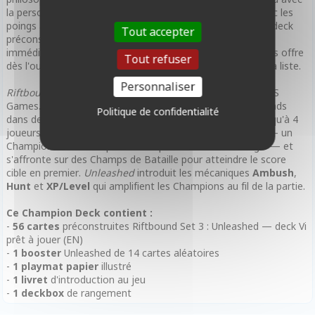
la personnalité de Vi — celle qui résout ses problèmes avec les
poings avant de poser des questions. Les 56 cartes de ce deck
Tout accepter
préconstruit sont sélectionnées pour fonctionner
immédiatement en synergie, et le booster Unleashed inclus offre
Tout refuser
dès l'ouverture la possibilité d'améliorer ou personnaliser la liste.
Personnaliser
Riftbound
est le TCG officiel de
Riot Games
, édité par UVS
Games. Le jeu oppose des Champions de League of Legends
Politique de confidentialité
dans des batailles tactiques en 1v1, 2v2 ou free-for-all jusqu'à 4
joueurs. Chaque deck se construit autour d'une Légende — un
Champion dont les capacités uniques dictent la stratégie — et
s'affronte sur des Champs de Bataille pour atteindre le score
cible en premier.
Unleashed
introduit les mécaniques
Ambush
,
Hunt
et
XP/Level
qui amplifient les Champions au fil de la partie.
Ce Champion Deck contient :
-
56 cartes
préconstruites Riftbound Set 3 : Unleashed — deck Vi
prêt à jouer (EN)
-
1 booster
Unleashed de 14 cartes aléatoires
-
1 playmat papier
illustré
-
1 livret
d'introduction au jeu
-
1 deckbox
de rangement