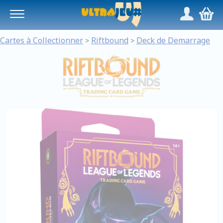
Panneau de gestion des cookies
/
,
Cartes à Collectionner
Riftbound
Deck de Demarrage
>
>