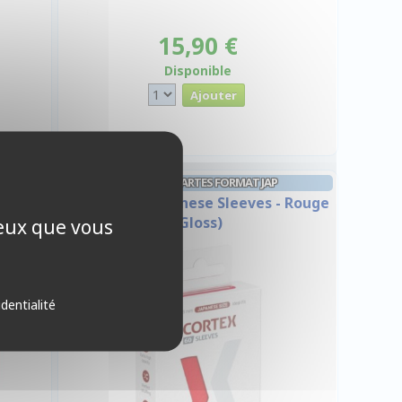
15,90 €
Disponible
PROTÈGES CARTES FORMAT JAP
atte -
Cortex - 60 Japanese Sleeves - Rouge
(Gloss)
ceux que vous
identialité