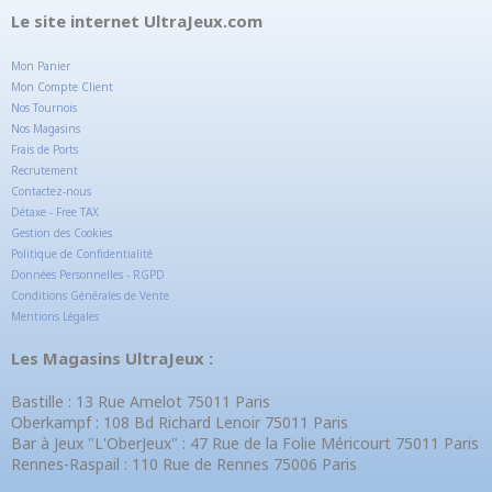
Le site internet UltraJeux.com
Mon Panier
Mon Compte Client
Nos Tournois
Nos Magasins
Frais de Ports
Recrutement
Contactez-nous
Détaxe - Free TAX
Gestion des Cookies
Politique de Confidentialité
Données Personnelles - RGPD
Conditions Générales de Vente
Mentions Légales
Les Magasins UltraJeux :
Bastille : 13 Rue Amelot 75011 Paris
Oberkampf : 108 Bd Richard Lenoir 75011 Paris
Bar à Jeux "L'OberJeux" : 47 Rue de la Folie Méricourt 75011 Paris
Rennes-Raspail : 110 Rue de Rennes 75006 Paris