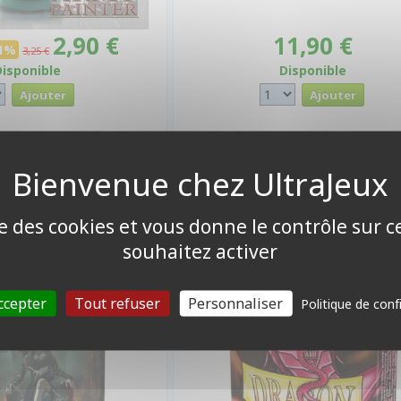
2,90 €
11,90 €
11%
3,25 €
Disponible
Disponible
 CARTES FORMAT JAP
PROTÈGES CARTES FORMAT JAP
ld Sleeves Halloween
Dragon Shield Sleeves Mini M
24 - par 60
Magenta - par 60
ise des cookies et vous donne le contrôle sur 
souhaitez activer
ccepter
Tout refuser
Personnaliser
Politique de conf