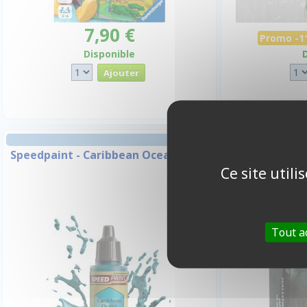
7,90 €
Promo -
Disponible
PROTÈGES
Speedpaint - Caribbean Ocean 2.0
Dragon Shie
20
Ce site util
Tout a