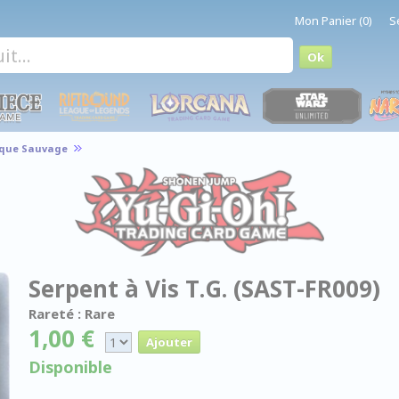
Mon Panier (0)
S
aque Sauvage
Serpent à Vis T.G. (SAST-FR009)
Rareté : Rare
1,00 €
Disponible