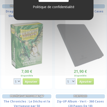
PROTÈGES CARTES FORMAT JAP
PORTFOLIO
Politique de confidentialité
Dragon Shield - 60 Japanese
Prime Album - Noir - 360 Cases
Sleeves Matte - Emerald
(20 Pages De 18)
7,00 €
21,90 €
Disponible
Disponible
PROTÈGES CARTES FORMAT JAP
PORTFOLIO
The Chronicles : Le Déchu et la
Zip-UP Album - Vert - 360 Cases
Vertueuse par 50
(20 Pages De 18)