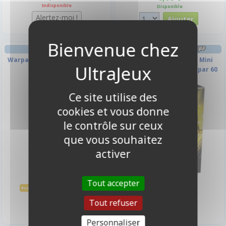
Indisponible
Disponible
PROTÈGES CARTES FORMAT JAP
Warpaints Fanatic - Deep Grey
Dragon Shield Sleeves Mini
Matte - Yellow - Jaune - par 60
Ce site utilise des
-10%
cookies et vous donne
le contrôle sur ceux
que vous souhaitez
activer
Tout accepter
3,15 €
7,00 €
3,50 €
Promo -10%
Disponible
Disponible
Tout refuser
Personnaliser