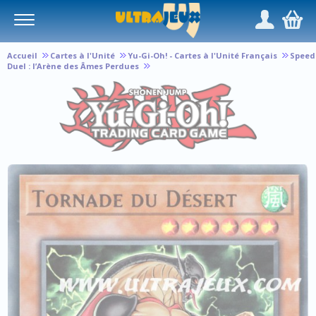
Panneau de gestion des cookies
/
,
Accueil
Cartes à l'Unité
Yu-Gi-Oh! - Cartes à l'Unité Français
Speed
Duel : l’Arène des Âmes Perdues