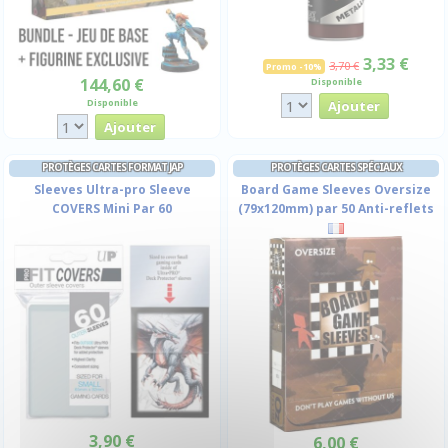
3,33 €
3,70 €
Promo -10%
144,60 €
Disponible
Disponible
PROTÈGES CARTES FORMAT JAP
PROTÈGES CARTES SPÉCIAUX
Sleeves Ultra-pro Sleeve
Board Game Sleeves Oversize
COVERS Mini Par 60
(79x120mm) par 50 Anti-reflets
3,90 €
6,00 €