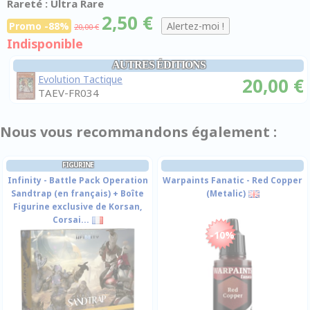
Rareté : Ultra Rare
2,50 €
Promo -88%
20,00 €
Indisponible
AUTRES ÉDITIONS
Evolution Tactique
20,00 €
TAEV-FR034
Nous vous recommandons également :
FIGURINE
Infinity - Battle Pack Operation
Warpaints Fanatic - Red Copper
Sandtrap (en français) + Boîte
(Metalic)
Figurine exclusive de Korsan,
Corsai...
-10%