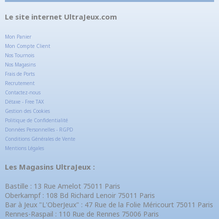
Le site internet UltraJeux.com
Mon Panier
Mon Compte Client
Nos Tournois
Nos Magasins
Frais de Ports
Recrutement
Contactez-nous
Détaxe - Free TAX
Gestion des Cookies
Politique de Confidentialité
Données Personnelles - RGPD
Conditions Générales de Vente
Mentions Légales
Les Magasins UltraJeux :
Bastille : 13 Rue Amelot 75011 Paris
Oberkampf : 108 Bd Richard Lenoir 75011 Paris
Bar à Jeux "L'OberJeux" : 47 Rue de la Folie Méricourt 75011 Paris
Rennes-Raspail : 110 Rue de Rennes 75006 Paris