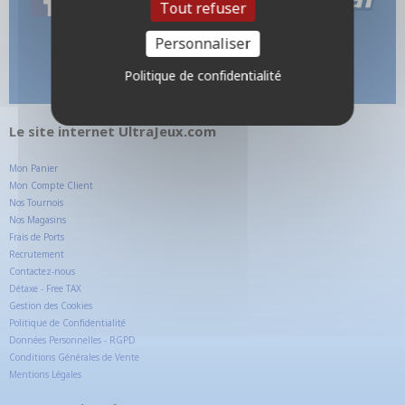
Tout refuser
Personnaliser
Politique de confidentialité
Le site internet UltraJeux.com
Mon Panier
Mon Compte Client
Nos Tournois
Nos Magasins
Frais de Ports
Recrutement
Contactez-nous
Détaxe - Free TAX
Gestion des Cookies
Politique de Confidentialité
Données Personnelles - RGPD
Conditions Générales de Vente
Mentions Légales