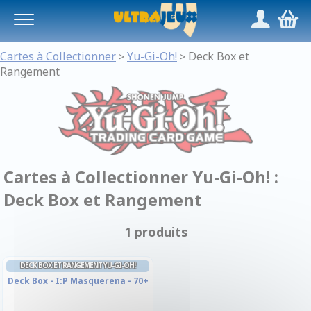
Panneau de gestion des cookies
/
,
Cartes à Collectionner
Yu-Gi-Oh!
Deck Box et
>
>
Rangement
Cartes à Collectionner Yu-Gi-Oh! :
Deck Box et Rangement
1 produits
DECK BOX ET RANGEMENT YU-GI-OH!
Deck Box - I:P Masquerena - 70+