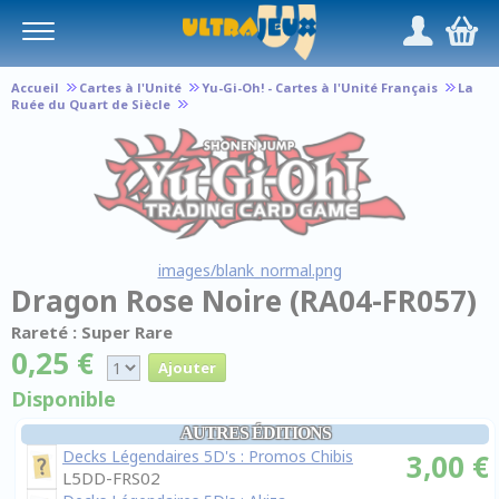
Panneau de gestion des cookies
/
,
Accueil
Cartes à l'Unité
Yu-Gi-Oh! - Cartes à l'Unité Français
La
Ruée du Quart de Siècle
images/blank_normal.png
Dragon Rose Noire (RA04-FR057)
Rareté : Super Rare
0,25 €
Disponible
AUTRES ÉDITIONS
Decks Légendaires 5D's : Promos Chibis
3,00 €
L5DD-FRS02