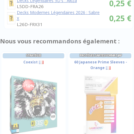
Decks Légendaires 5D's : Akiza
0,25 €
L5DD-FRA26
Decks Modernes Légendaires 2026 : Sabre
0,25 €
X
L26D-FRX31
Nous vous recommandons également :
STRATÉGIE
PROTÈGES CARTES FORMAT JAP
Coexist
60 Japanese Prime Sleeves -
Orange
-10%