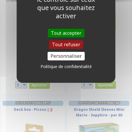
Jaune
Noir
que vous souhaitez
activer
Tout accepter
Tout refuser
Personnaliser
Politique de confidentialité
4,50 €
4,50 €
Disponible
Disponible
DECK BOX ET RANGEMENT
PROTÈGES CARTES FORMAT JAP
Deck box : Picsou
Dragon Shield Sleeves Mini
Matte - Sapphire - par 60