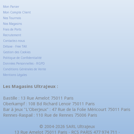
Mon Panier
Mon Compte Client
Nos Tournois
Nos Magasins
Frais de Ports
Recrutement
Contactez-nous
Détaxe - Free TAX
Gestion des Cookies
Politique de Confidentialité
Données Personnelles - RGPD
Conditions Générales de Vente
Mentions Légales
Les Magasins UltraJeux :
Bastille : 13 Rue Amelot 75011 Paris
Oberkampf : 108 Bd Richard Lenoir 75011 Paris
Bar à Jeux "L'OberJeux" : 47 Rue de la Folie Méricourt 75011 Paris
Rennes-Raspail : 110 Rue de Rennes 75006 Paris
© 2004-2026 SARL UltraJeux
13 Rue Amelot 75011 Paris - RCS PARIS 477 974 711 -