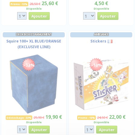
25,60 €
4,50 €
28,50 €
Promo -10%
Disponible
Disponible
DECK BOX ET RANGEMENT
AMBIANCE
Squire 100+ XL BLUE/ORANGE
Stickers
(EXCLUSIVE LINE)
-33%
-10%
19,90 €
22,00 €
29,90 €
24,50 €
Déstockage -33%
Promo -10%
Disponible
Disponible