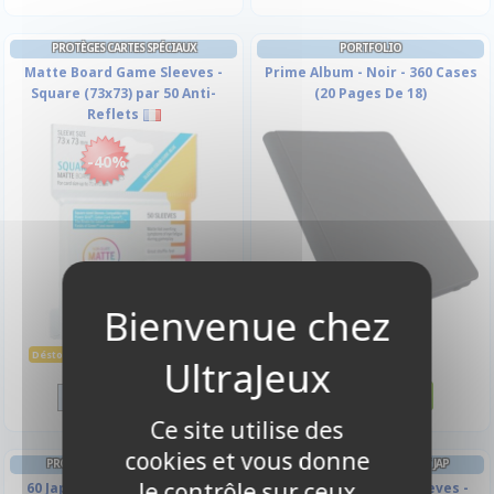
PROTÈGES CARTES SPÉCIAUX
PORTFOLIO
Matte Board Game Sleeves -
Prime Album - Noir - 360 Cases
Square (73x73) par 50 Anti-
(20 Pages De 18)
Reflets
-40%
21,90 €
2,11 €
3,50 €
Déstockage -40%
Disponible
Disponible
Ce site utilise des
cookies et vous donne
PROTÈGES CARTES FORMAT JAP
PROTÈGES CARTES FORMAT JAP
le contrôle sur ceux
60 Japanese Prime Sleeves -
60 Japanese Prime Sleeves -