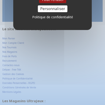
Personnaliser
Politique de confidentialité
Le site internet UltraJeux.com
Mon Panier
Mon Compte Client
Nos Tournois
Nos Magasins
Frais de Ports
Recrutement
Contactez-nous
Détaxe - Free TAX
Gestion des Cookies
Politique de Confidentialité
Données Personnelles - RGPD
Conditions Générales de Vente
Mentions Légales
Les Magasins UltraJeux :