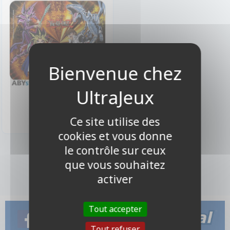
9,90 €
Indisponible
Ce site utilise des
cookies et vous donne
le contrôle sur ceux
1 produits
que vous souhaitez
activer
Tout accepter
Tout refuser