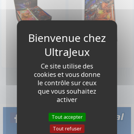
119,90 €
5,50 €
Indisponible
Indisponible
Ce site utilise des
cookies et vous donne
2 produits
le contrôle sur ceux
que vous souhaitez
activer
Tout accepter
Tout refuser