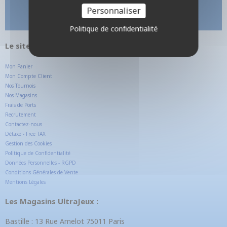
Personnaliser
Politique de confidentialité
Le site internet UltraJeux.com
Mon Panier
Mon Compte Client
Nos Tournois
Nos Magasins
Frais de Ports
Recrutement
Contactez-nous
Détaxe - Free TAX
Gestion des Cookies
Politique de Confidentialité
Données Personnelles - RGPD
Conditions Générales de Vente
Mentions Légales
Les Magasins UltraJeux :
Bastille : 13 Rue Amelot 75011 Paris