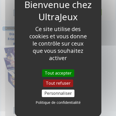
1,95 €
45,00 €
Disponible
Disponible
Ce site utilise des
BOITE DE BOOSTERS ANGLAIS MY LITTLE
PONY
Display de 20 Boosters -
cookies et vous donne
Friendship Eternal Cards :
le contrôle sur ceux
Rainbow Edition
que vous souhaitez
activer
Tout accepter
Tout refuser
Personnaliser
37,90 €
Politique de confidentialité
Disponible