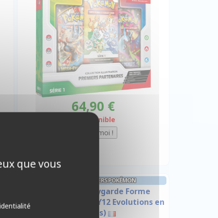
64,90 €
Indisponible
ceux que vous
COFFRET 3 BOOSTERS POKÉMON
Pin Collection Zygarde Forme
Parfaite - (dont 1 XY12 Evolutions en
identialité
Français)