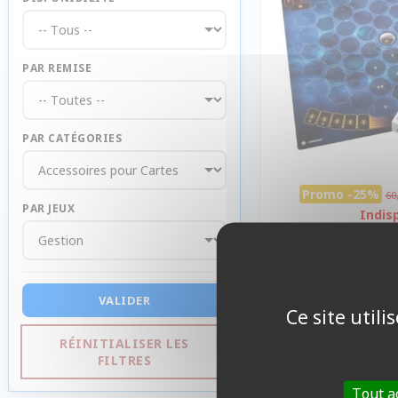
PAR REMISE
PAR CATÉGORIES
Promo -25%
60
PAR JEUX
Indis
VALIDER
Ce site util
RÉINITIALISER LES
FILTRES
Tout a