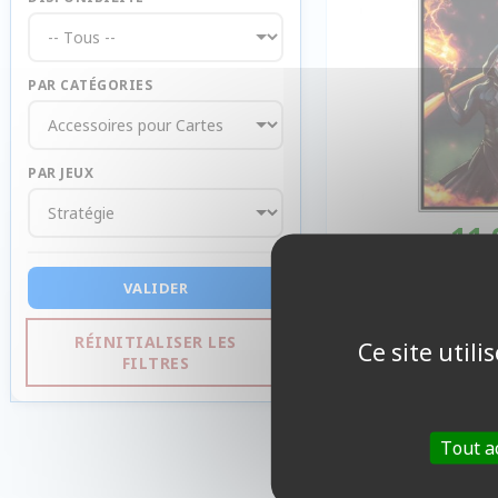
PAR CATÉGORIES
PAR JEUX
11,
Indis
VALIDER
RÉINITIALISER LES
Ce site util
FILTRES
Tout a