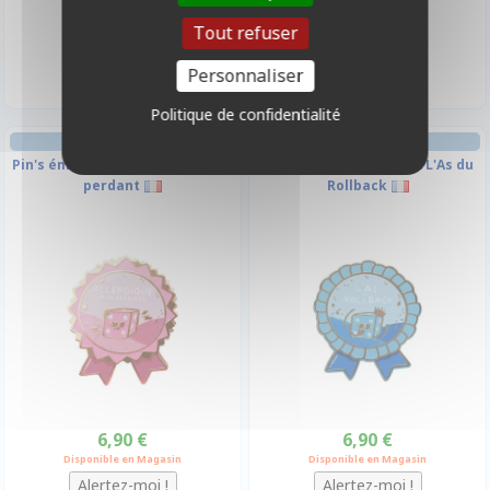
6,90 €
6,90 €
Tout refuser
Disponible en Magasin
Indisponible
Personnaliser
Politique de confidentialité
Pin's émaillé Médaille : Mauvais
Pin's émaillé Médaille : L'As du
perdant
Rollback
6,90 €
6,90 €
Disponible en Magasin
Disponible en Magasin