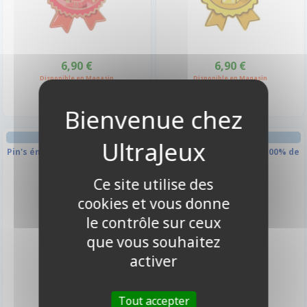
6,90 €
6,90 €
Disponible en Magasin
Disponible en Magasin
Pin's émaillé Médaille : Pro de la
Pin's émaillé Médaille : 100% de
Triche
Victoire
Ce site utilise des
cookies et vous donne
le contrôle sur ceux
que vous souhaitez
activer
Tout accepter