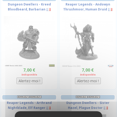
Dungeon Dwellers - Kreed
Reaper Legends - Andowyn
Bloodbeard, Barbarian
Thrushmoor, Human Druid
7,00 €
7,00 €
Indisponible
Indisponible
FIGURINE FIGURINE
FIGURINE FIGURINE
Reaper Legends - Arthrand
Dungeon Dwellers - Sister
Nightblade, Elf Ranger
Hazel, Plague Doctor