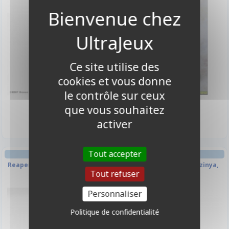
Ce site utilise des
cookies et vous donne
le contrôle sur ceux
7,00 €
7,00 €
que vous souhaitez
Disponible
Indisponible
activer
Tout accepter
FIGURINE FIGURINE
FIGURINE FIGURINE
Reaper Legends - Satheras, Elf
Reaper Legends - Terezinya,
Tout refuser
Warlock
Bonepanders
Personnaliser
Politique de confidentialité