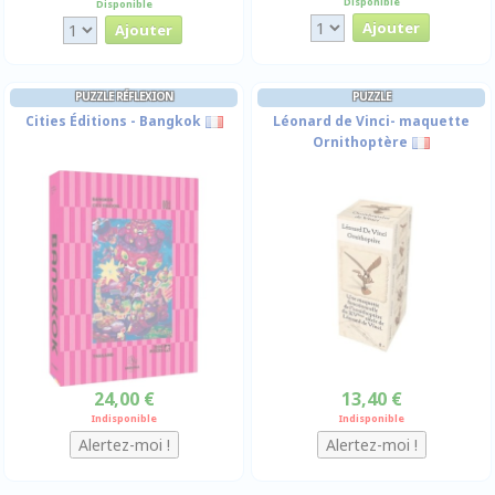
Disponible
Disponible
PUZZLE RÉFLEXION
PUZZLE
Cities Éditions - Bangkok
Léonard de Vinci- maquette
Ornithoptère
24,00 €
13,40 €
Indisponible
Indisponible