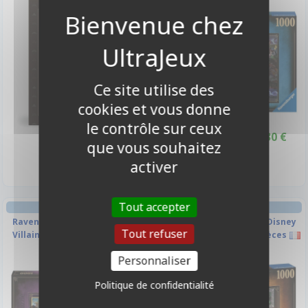
-10%
Ce site utilise des
cookies et vous donne
le contrôle sur ceux
15,50 €
15,30 €
17,00 €
Promo -10%
que vous souhaitez
Disponible
Indisponible
activer
Tout accepter
PUZZLE RÉFLEXION
PUZZLE RÉFLEXION
Ravensburger Puzzle - Disney
Ravensburger Puzzle - Disney
Tout refuser
Villainous: Yzma - 1000 pièces
Villainous: Scar - 1000 pièces
Personnaliser
-10%
-10%
Politique de confidentialité