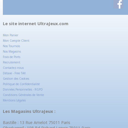
Le site internet UltraJeux.com
Mon Panier
Mon Compte Client
Nos Tournois
Nos Magasins
Frais de Ports
Recrutement
Contactez-nous
Détaxe - Free TAX
Gestion des Cookies
Politique de Confidentialité
Données Personnelles - RGPD
Conditions Générales de Vente
Mentions Légales
Les Magasins UltraJeux :
Bastille : 13 Rue Amelot 75011 Paris
Oberkampf : 108 Bd Richard Lenoir 75011 Paris