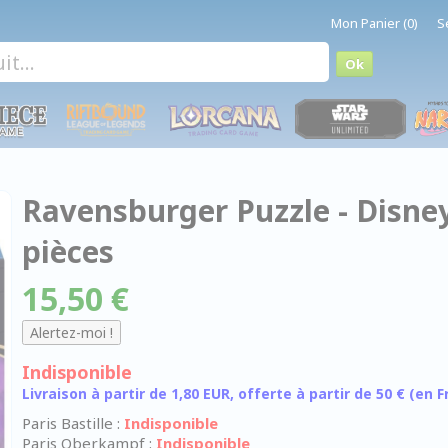
Mon Panier (0)
S
Ravensburger Puzzle - Disne
pièces
15,50 €
Indisponible
Livraison à partir de 1,80 EUR, offerte à partir de 50 € (en
Paris Bastille :
Indisponible
Paris Oberkampf :
Indisponible