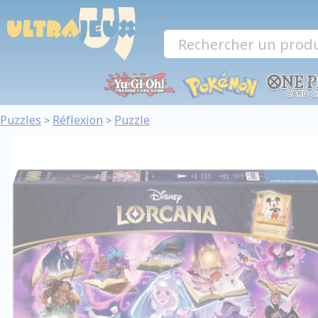
Panneau de gestion des cookies
Puzzles
Réflexion
Puzzle
>
>