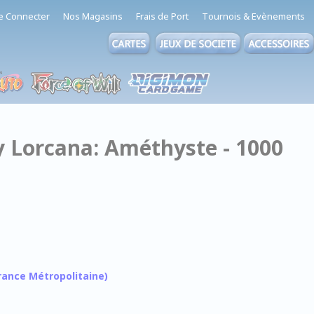
e Connecter
Nos Magasins
Frais de Port
Tournois & Evènements
y Lorcana: Améthyste - 1000
 France Métropolitaine)