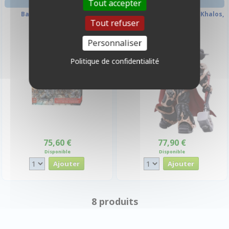
Tout accepter
FIGURINE STRATÉGIE
FIGURINE STRATÉGIE
Battle System : Gothic
Black Legion Chaos Lord Khalos,
Tout refuser
Cityscape
The Ravager
Personnaliser
Politique de confidentialité
75,60 €
77,90 €
Disponible
Disponible
8 produits