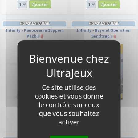
FIGURINE STRATÉGIE
FIGURINE STRATÉGIE
Infinity - Panoceania Support
Infinity - Beyond Opération
Pack
Sandtrap
Ce site utilise des
cookies et vous donne
le contrôle sur ceux
28,50 €
52,50 €
que vous souhaitez
Indisponible
Disponible
activer