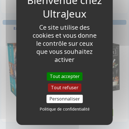
COOPÉRATIF GESTION
COOPÉRATIF GESTION
Ce site utilise des
Extinction - Tigre
[Kosmopoli:t]
cookies et vous donne
le contrôle sur ceux
que vous souhaitez
activer
Tout accepter
Tout refuser
Personnaliser
39,95 €
22,50 €
Disponible
Disponible
Politique de confidentialité