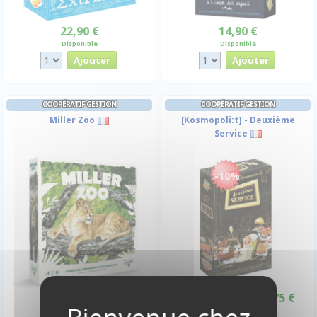
22,90 €
14,90 €
Disponible
Disponible
COOPÉRATIF GESTION
COOPÉRATIF GESTION
Miller Zoo
[Kosmopoli:t] - Deuxième
Service
-10%
29,90 €
15,75 €
17,50 €
Promo -10%
Indisponible
Disponible