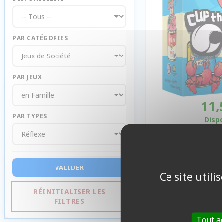
PAR CATÉGORIES
PAR JEUX
11,
PAR TYPES
Disp
VALIDER
Ce site util
RÉINITIALISER LES
FILTRES
Tout a