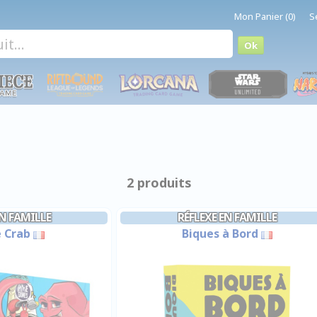
Mon Panier (0)
S
2 produits
EN FAMILLE
RÉFLEXE EN FAMILLE
e Crab
Biques à Bord