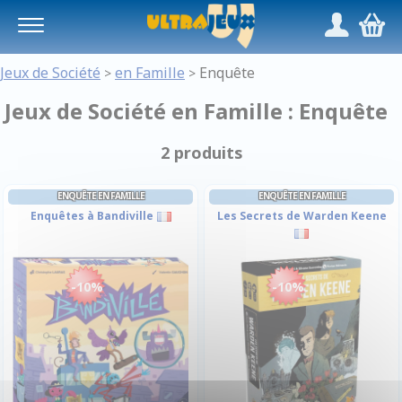
Panneau de gestion des cookies
/
,
Jeux de Société
en Famille
Enquête
>
>
Jeux de Société en Famille : Enquête
2 produits
ENQUÊTE EN FAMILLE
ENQUÊTE EN FAMILLE
Enquêtes à Bandiville
Les Secrets de Warden Keene
-10%
-10%