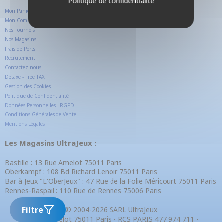
Politique de confidentialité
Mon Panier
Mon Compte Client
Nos Tournois
Nos Magasins
Frais de Ports
Recrutement
Contactez-nous
Détaxe - Free TAX
Gestion des Cookies
Politique de Confidentialité
Données Personnelles - RGPD
Conditions Générales de Vente
Mentions Légales
Les Magasins UltraJeux :
Bastille : 13 Rue Amelot 75011 Paris
Oberkampf : 108 Bd Richard Lenoir 75011 Paris
Bar à Jeux "L'OberJeux" : 47 Rue de la Folie Méricourt 75011 Paris
Rennes-Raspail : 110 Rue de Rennes 75006 Paris
Filtre
© 2004-2026 SARL UltraJeux
13 Rue Amelot 75011 Paris - RCS PARIS 477 974 711 -