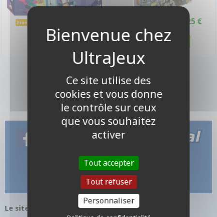
18,40 €
20,25 €
20,50 €
22,50 €
Promo -10%
Promo -10%
Disponible
Disponible
2 produits
Ce site utilise des
cookies et vous donne
le contrôle sur ceux
que vous souhaitez
activer
Tout accepter
Tout refuser
Personnaliser
Le site internet UltraJeux.com