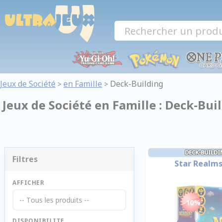
Panneau de gestion des cookies
Jeux de Société
en Famille
Deck-Building
>
>
Jeux de Société en Famille : Deck-Bui
DECK-BUILDI
Filtres
Star Realm
AFFICHER
-- Tous les produits --
-10%
DISPONIBILITE