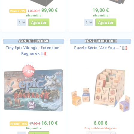
99,90 €
19,00 €
110,00 €
Promo -9%
Disponible
Disponible
AVENTURE STRATÉGIE
CASSE-TÊTE RÉFLEXION
Tiny Epic Vikings - Extension :
Puzzle Série "Are You ..."
Ragnarok
-10%
16,10 €
6,00 €
17,90 €
Promo -10%
Disponible
Disponible en Magasin