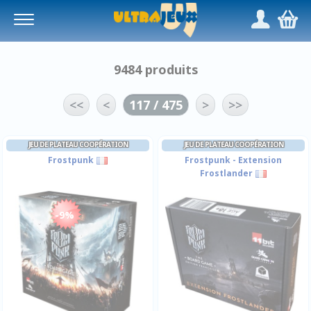
Panneau de gestion des cookies
/
,
9484 produits
<<
<
117 / 475
>
>>
JEU DE PLATEAU COOPÉRATION
JEU DE PLATEAU COOPÉRATION
Frostpunk
Frostpunk - Extension
Frostlander
-9%