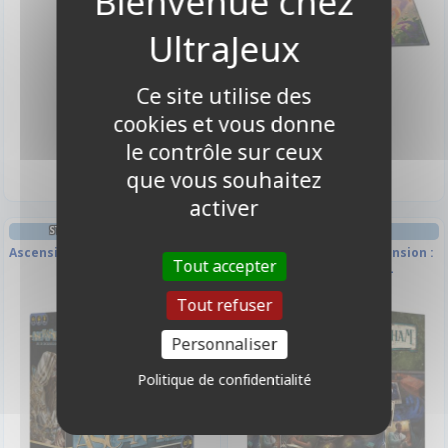
Ce site utilise des
cookies et vous donne
19,90 €
19,90 €
le contrôle sur ceux
Disponible
Indisponible
que vous souhaitez
activer
STRATÉGIE DECK-BUILDING
DECK-BUILDING INITIÉ
Ascension - Édition Anniversaire
Horreur À Arkham - Extension :
Tout accepter
La Cité Engloutie -
Investigateur
Tout refuser
-10%
-11%
Personnaliser
Politique de confidentialité