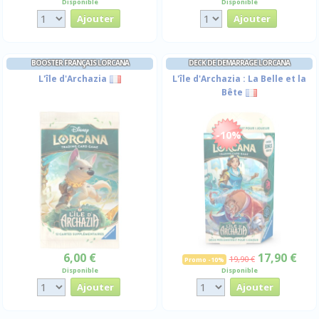
Disponible
Disponible
BOOSTER FRANÇAIS LORCANA
DECK DE DEMARRAGE LORCANA
L'île d'Archazia
L'île d'Archazia : La Belle et la
Bête
-10%
6,00 €
17,90 €
19,90 €
Promo -10%
Disponible
Disponible