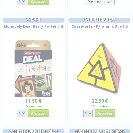
AMBIANCE
CASSE-TÊTE CLASSIQUE
Monopoly Deal Harry Potter
Casse-tête - Pyraminx Duo
11,50 €
22,50 €
Disponible
Disponible
GUIDES DES JOUEURS ETB POKÉMON
GUIDES DES JOUEURS ETB POKÉMON