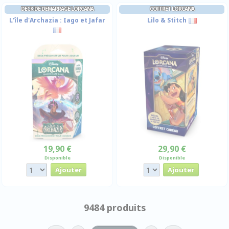
DECK DE DEMARRAGE LORCANA
COFFRET LORCANA
L'île d'Archazia : Iago et Jafar
Lilo & Stitch
19,90 €
29,90 €
Disponible
Disponible
9484 produits