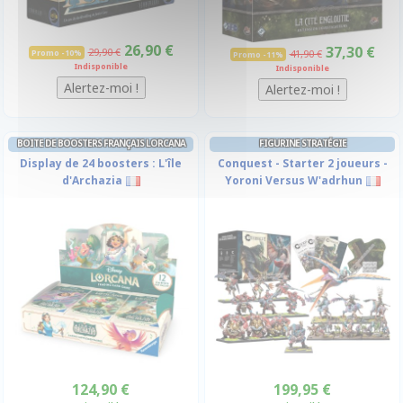
26,90 €
37,30 €
29,90 €
Promo -10%
41,90 €
Promo -11%
Indisponible
Indisponible
BOITE DE BOOSTERS FRANÇAIS LORCANA
FIGURINE STRATÉGIE
Display de 24 boosters : L'île
Conquest - Starter 2 joueurs -
d'Archazia
Yoroni Versus W'adrhun
124,90 €
199,95 €