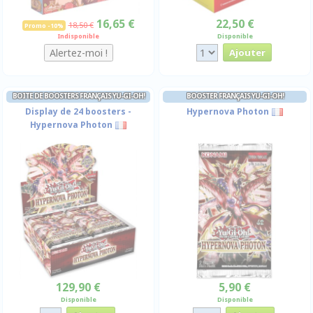
16,65 €
22,50 €
18,50 €
Promo -10%
Indisponible
Disponible
BOITE DE BOOSTERS FRANÇAIS YU-GI-OH!
BOOSTER FRANÇAIS YU-GI-OH!
Display de 24 boosters -
Hypernova Photon
Hypernova Photon
129,90 €
5,90 €
Disponible
Disponible