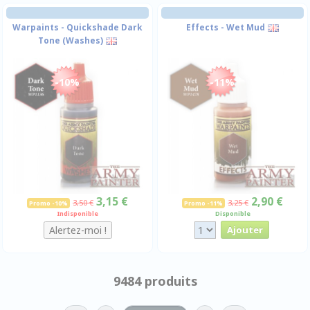
Warpaints - Quickshade Dark
Effects - Wet Mud
Tone (Washes)
-10%
-11%
3,15 €
2,90 €
3,50 €
3,25 €
Promo -10%
Promo -11%
Indisponible
Disponible
9484 produits