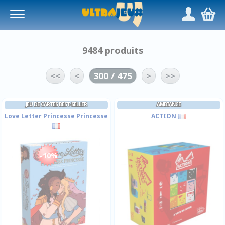
Panneau de gestion des cookies
/
,
9484 produits
<<
<
300 / 475
>
>>
JEU DE CARTES BEST-SELLER
AMBIANCE
Love Letter Princesse Princesse
ACTION
-10%