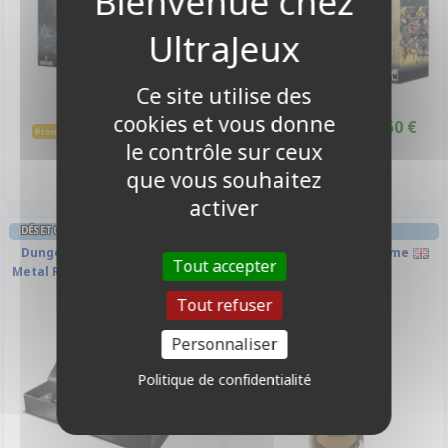
Ce site utilise des
cookies et vous donne
49,50 €
31,50 €
55,00 €
35,00 €
Promo -10%
Promo -10%
le contrôle sur ceux
Indisponible
Indisponible
que vous souhaitez
activer
DÉS ET GEMMES DUNGEONS & DRAGONS
Dungeons & Dragons : Heavy
Effects - Disgusting Slime
Tout accepter
Metal Realmspace RPG Dice Set
Tout refuser
-10%
Personnaliser
Politique de confidentialité