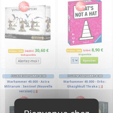
-10%
-10%
8,90 €
30,60 €
9,90 €
34,00 €
Promo -10%
Promo -10%
Disponible
Indisponible
FIGURINE WARHAMMER 40.000
FIGURINE WARHAMMER 40.000
Warhammer 40.000 - Astra
Warhammer 40.000 - Orks :
Militarum : Sentinel (Nouvelle
Ghazghkull Thraka
version)
-10%
-10%