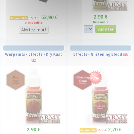
2,90 €
53,90 €
59,90 €
Promo -10%
Disponible
Indisponible
Warpaints - Effects - Dry Rust
Effects - Glistening Blood
-7%
2,90 €
2,70 €
2,90 €
Promo -7%