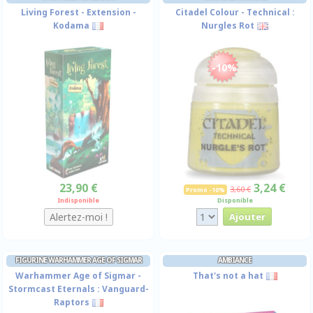
Living Forest - Extension -
Citadel Colour - Technical :
Kodama
Nurgles Rot
-10%
23,90 €
3,24 €
3,60 €
Promo -10%
Indisponible
Disponible
FIGURINE WARHAMMER AGE OF SIGMAR
AMBIANCE
Warhammer Age of Sigmar -
That's not a hat
Stormcast Eternals : Vanguard-
Raptors