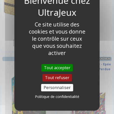
Ce site utilise des
cookies et vous donne
19,90 €
13,50 €
le contrôle sur ceux
Disponible
Indisponible
que vous souhaitez
activer
STRATÉGIE AVENTURE
BOITE DE BOOSTERS FRANÇAIS POKÉMON
Perfect Shot
Display 36 Boosters EB11 - Epée
Tout accepter
et Bouclier 11 - Origine Perdue
Tout refuser
Personnaliser
Politique de confidentialité