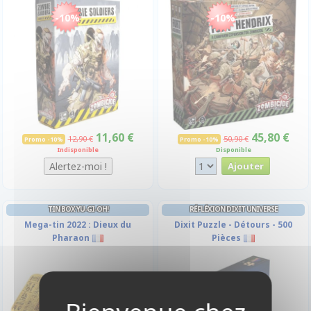
-10%
-10%
11,60 €
45,80 €
12,90 €
50,90 €
Promo -10%
Promo -10%
Indisponible
Disponible
TIN BOX YU-GI-OH!
RÉFLÉXION DIXIT UNIVERSE
Mega-tin 2022 : Dieux du
Dixit Puzzle - Détours - 500
Pharaon
Pièces