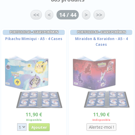
<<
<
14 / 44
>
>>
PORTFOLIO A5 - 4 CASES POKÉMON
PORTFOLIO A5 - 4 CASES POKÉMON
Pikachu Mimiqui - A5 - 4 Cases
Miraidon & Koraidon - A5 - 4
Cases
11,90 €
11,90 €
Disponible
Indisponible