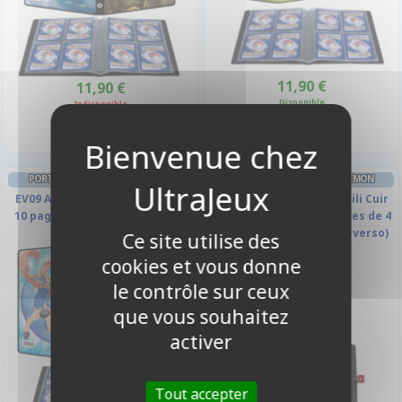
11,90 €
11,90 €
Disponible
Indisponible
PORTFOLIO A5 - 4 CASES POKÉMON
PORTFOLIO A5 - 4 CASES POKÉMON
EV09 Aventure Ensemble - A5 -
Ultra Pro Premium - Simili Cuir
10 pages de 4 cases (80 cartes
Red Snap Binder - 20 pages de 4
recto-verso)
cases (160 cartes recto-verso)
Ce site utilise des
cookies et vous donne
le contrôle sur ceux
que vous souhaitez
activer
Tout accepter