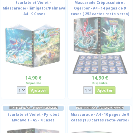
Ecarlate et Violet -
Mascarade Crépusculaire :
Miascarade/Flâmigator/Palmaval
Ogerpon- A4 - 14 pages de 9
- A4 - 9 Cases
cases ( 252 cartes recto-verso)
14,90 €
14,90 €
Disponible
Disponible
PORTFOLIO A5 - 4 CASES POKÉMON
PORTFOLIO A4 - 9 CASES POKÉMON
Ecarlate et Violet - Pyrobut
Miascarade - A4 - 10 pages de 9
Mygavolt - A5 - 4 Cases
cases (180 cartes recto-verso)