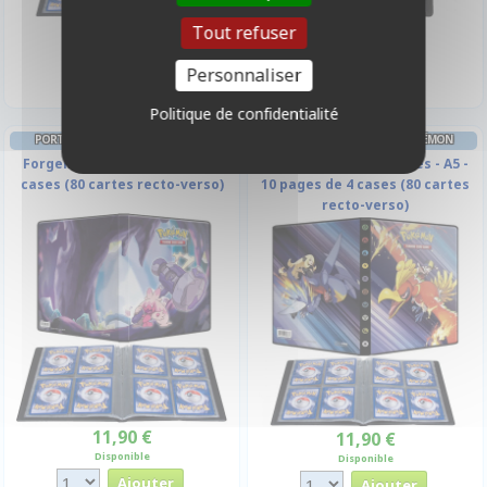
11,90 €
24,90 €
Tout refuser
Disponible
Disponible
Personnaliser
Politique de confidentialité
PORTFOLIO A5 - 4 CASES POKÉMON
PORTFOLIO A5 - 4 CASES POKÉMON
Forgelina - A5 - 10 pages de 4
EV10 Rivalités Destinées - A5 -
cases (80 cartes recto-verso)
10 pages de 4 cases (80 cartes
recto-verso)
11,90 €
11,90 €
Disponible
Disponible