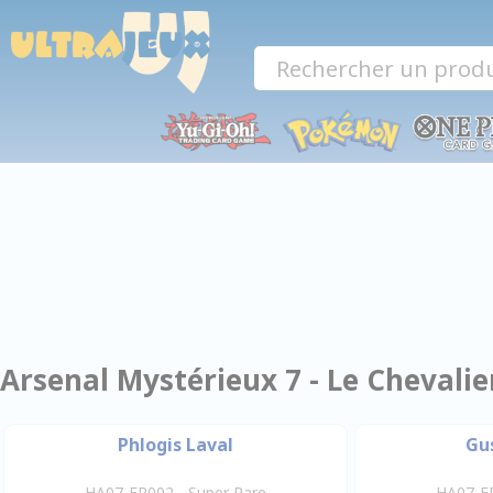
Panneau de gestion des cookies
Arsenal Mystérieux 7 - Le Chevalier
Phlogis Laval
Gu
HA07-FR002 - Super Rare
HA07-FR