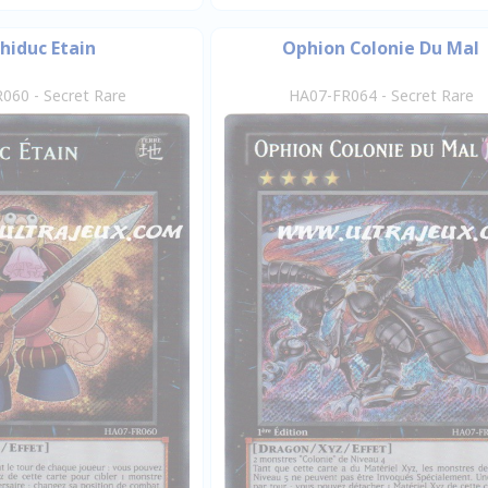
hiduc Etain
Ophion Colonie Du Mal
060 - Secret Rare
HA07-FR064 - Secret Rare