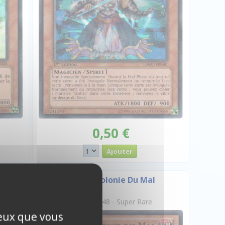
0,50 €
Castor Colonie Du Mal
HA07-FR048 - Super Rare
ceux que vous