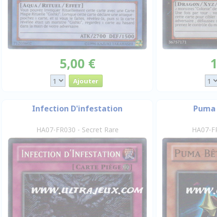
5,00 €
1
Infection D'infestation
Puma 
HA07-FR030 - Secret Rare
HA07-FR