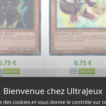
0,75 €
0,75 €
De La Constellée
Kaus De La Constellée
043 - Super Rare
HA07-FR045 - Secret Rare
ise des cookies et vous donne le contrôle sur 