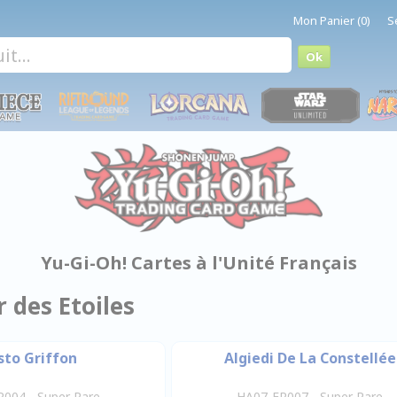
Mon Panier (0)
S
Yu-Gi-Oh! Cartes à l'Unité Français
 des Etoiles
sto Griffon
Algiedi De La Constellée
004 - Super Rare
HA07-FR007 - Super Rare