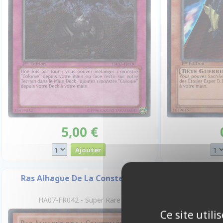
5,00 €
Ras Alhague De La Constellée
Leonis 
HA07-FR042 - Super Rare
HA07-FR
Ce site util