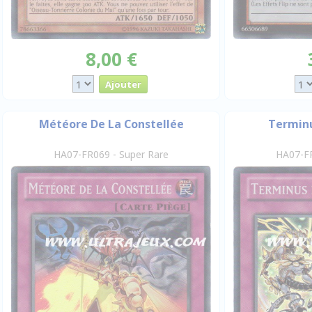
8,00 €
Météore De La Constellée
Terminu
HA07-FR069 - Super Rare
HA07-FR