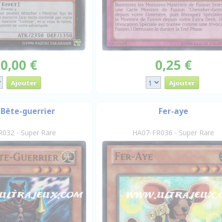
0,00 €
0,25 €
Bête-guerrier
Fer-aye
032 - Super Rare
HA07-FR036 - Super Rare