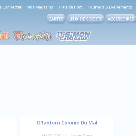
e Connecter
Nos Magasins
Frais de Port
Tournois & Evènements
O'lantern Colonie Du Mal
HA07-FR014 - Super Rare