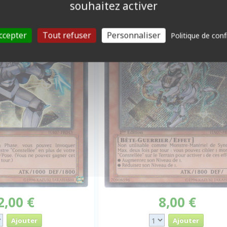
souhaitez activer
ccepter
Tout refuser
Personnaliser
Politique de conf
2,00 €
8,00 €