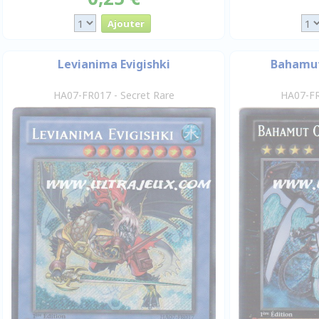
Levianima Evigishki
Bahamut
HA07-FR017 - Secret Rare
HA07-FR