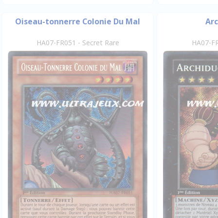
Oiseau-tonnerre Colonie Du Mal
Arc
HA07-FR051 - Secret Rare
HA07-FR