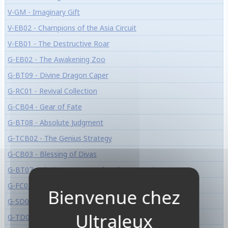
V-GM - Imaginary Gift
V-EB02 - Champions of the Asia Circuit
V-EB01 - The Destructive Roar
G-EB02 - The Awakening Zoo
G-BT09 - Divine Dragon Caper
G-RC01 - Revival Collection
G-CB04 - Gear of Fate
G-BT08 - Absolute Judgment
G-TCB02 - The Genius Strategy
G-CB03 - Blessing of Divas
G-BT07 - Glorious Bravery of Radiant Sword
G-FC03 - Fighter's Collection 2016
G-SD02 - Knight Of The Sun
G-TD08 - Vampire Princess Of The Nether Hour