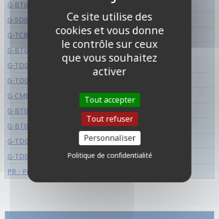
G-BT06 - Transcension Of Blade & Blossom
Ce site utilise des
G-SD01 - Odyssey Of The Interspatial Dragon
cookies et vous donne
G-TCB01 - The Reckless Rampage
le contrôle sur ceux
G-BT05 - Moonlit Dragonfang
que vous souhaitez
G-TD07 - Illusionist of the Crescent Moon
activer
G-TD06 - Rallying Call Of The Interspectral Dragon
G-CMB01 - Vanguard & Deletor
Tout accepter
G-BT04 - Soul Strike Against The Supreme
Tout refuser
G-BT03 - Sovereign Star Dragon
Personnaliser
G-TD05 - Fateful Star Messiah
Politique de confidentialité
G-TD03 - Flower Maiden of Purity
PR - Promo