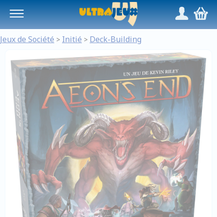
Panneau de gestion des cookies
/
,
Jeux de Société
Initié
Deck-Building
>
>