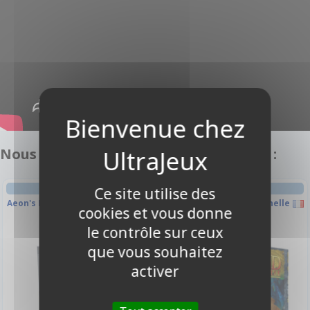
Nous vous recommandons également :
DECK-BUILDING
DECK-BUILDING
Ce site utilise des
Aeon's End - Les Profondeurs
Aeon's End : Guerre Éternelle
cookies et vous donne
le contrôle sur ceux
que vous souhaitez
-10%
-10%
activer