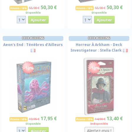
50,30 €
50,30 €
55,90 €
55,90 €
Promo -10%
Promo -10%
Disponible
Disponible
DECK-BUILDING
DECK-BUILDING
Aeon's End : Ténèbres d'Ailleurs
Horreur À Arkham - Deck
Investigateur : Stella Clark
-10%
-10%
17,95 €
13,40 €
19,95 €
14,90 €
Promo -10%
Promo -10%
Disponible
Indisponible