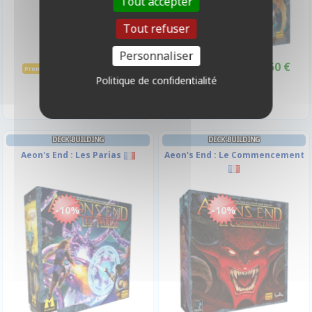
Tout accepter
Tout refuser
Personnaliser
17,95 €
43,50 €
19,95 €
48,30 €
Promo -10%
Promo -10%
Politique de confidentialité
Disponible
Disponible
DECK-BUILDING
DECK-BUILDING
Aeon's End : Les Parias
Aeon's End : Le Commencement
-10%
-10%