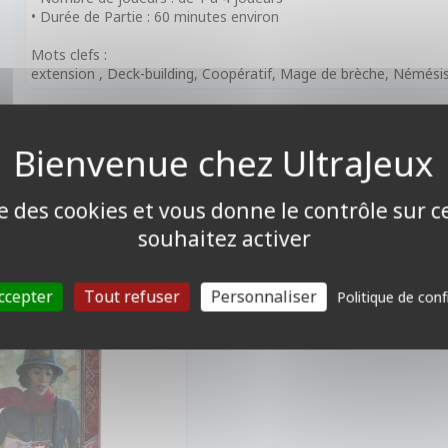
• Durée de Partie : 60 minutes environ
Mots clefs :
extension , Deck-building, Coopératif, Mage de brèche, Némésis
CK-BUILDING
 À Arkham - Deck
ise des cookies et vous donne le contrôle sur 
ur : Stella Clark
souhaitez activer
ccepter
Tout refuser
Personnaliser
Politique de conf