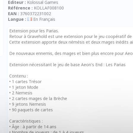
Editeur :
Kolossal Games
Référence :
KOLLAF008100
EAN :
3760372231002
Langue :
En Français
Extension pour les Parias.
Retour à Gravehold est une extension pour le jeu coopératif de
Cette extension apporte deux némésis et deux mages inédits ain
De nouveaux ennemis, des mages et bien plus encore pour Aeon
Extension nécessitant le jeu de base Aeon's End : Les Parias
Contenu :
• 1 cartes Trésor
• 1 jeton Mode
• 2 Nemesis
• 2 cartes mages de la Brèche
• 9 jetons Nemesis
• 90 paquets de cartes
Caractéristiques :
• Âge : à partir de 14 ans
• Nombre de joueurs : de 1 à 4 joueurs