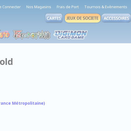
e Connecter
Nos Magasins
Frais de Port
Tournois & Evènements
old
 France Métropolitaine)