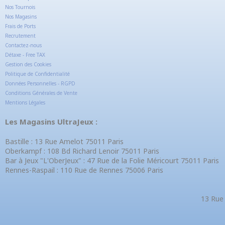
Nos Tournois
Nos Magasins
Frais de Ports
Recrutement
Contactez-nous
Détaxe - Free TAX
Gestion des Cookies
Politique de Confidentialité
Données Personnelles - RGPD
Conditions Générales de Vente
Mentions Légales
Les Magasins UltraJeux :
Bastille : 13 Rue Amelot 75011 Paris
Oberkampf : 108 Bd Richard Lenoir 75011 Paris
Bar à Jeux "L'OberJeux" : 47 Rue de la Folie Méricourt 75011 Paris
Rennes-Raspail : 110 Rue de Rennes 75006 Paris
13 Rue