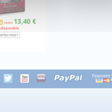
13,40 €
%
14,90 €
ndisponible