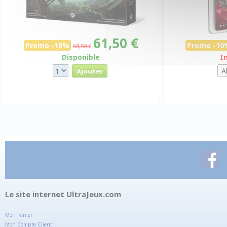
61,50 €
Promo -10%
Promo -10
68,50 €
Disponible
I
Le site internet UltraJeux.com
Mon Panier
Mon Compte Client