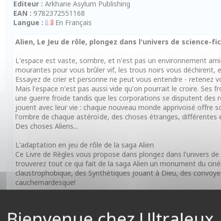
Editeur :
Arkhane Asylum Publishing
EAN :
9782372551168
Langue :
En Français
Alien, Le Jeu de rôle, plongez dans l'univers de science-fic
L'espace est vaste, sombre, et n'est pas un environnement amica
mourantes pour vous brûler vif, les trous noirs vous déchirent, et
Essayez de crier et personne ne peut vous entendre - retenez v
Mais l'espace n'est pas aussi vide qu'on pourrait le croire. Ses
une guerre froide tandis que les corporations se disputent des r
jouent avec leur vie : chaque nouveau monde apprivoisé offre soit
l'ombre de chaque astéroïde, des choses étranges, différentes 
Des choses Aliens...
L'adaptation en jeu de rôle de la saga Alien
Ce Livre de Règles vous propose dans plongez dans l'univers de
trouverez tout ce qui fait de la saga Alien un monument du cinéma
claustrophobique, des Synthétiques jouant à Dieu, des convoyeu
cauchemardesque!
Découvrez un univers dur, sombre et impitoyable dans lequel vous
personne ne vous entendra crier...