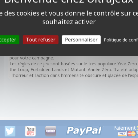
Ce livre, richement illustré, présente le monde d’ALIEN en 2183,
vivre une expérience intense dans cet univers. Le jeu comprend 
ise des cookies et vous donne le contrôle sur 
souhaitez activer
Le Mode Cinéma se base sur des scénarios rédigés pour reprodui
Conçu pour une seule séance de jeu, ce mode rapide et brutal me
censés survivre. Le livre de base contient un scénario d’introd
ccepter
Tout refuser
Personnaliser
Politique de conf
Le Mode Campagne est conçu pour jouer en continu avec la mêm
afin d’explorer librement l’univers d’ALIEN dans un environnement
et d’autres outils qui vous permettront de créer des systèmes s
pour votre campagne.
Les règles de ce jeu sont basées sur le très populaire Year Z
the Loop, Forbidden Lands et Mutant: Année Zéro. Il a été ada
: l’horreur et l’action dans l’immensité obscure et glacée de l’esp