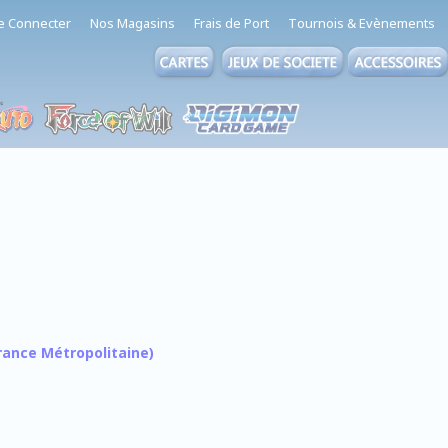
e Connecter
Nos Magasins
Frais de Port
Tournois & Evènements
 France Métropolitaine)