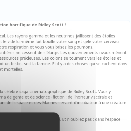
tion horrifique de Ridley Scott !
l. Les rayons gamma et les neutrinos jaillissent des étoiles
 le vide lui-même fait bouillir votre sang et gèle votre cerveau.
otre respiration et vous vous brisez les poumons.
 frontières ne cessent de s'élargir. Les gouvernements rivaux mènent
essources précieuses. Les colons se tournent vers les étoiles et
 un festin, soit la famine. Et il y a des choses qui se cachent dans
et mortelles.
 la célèbre saga cinématographique de Ridley Scott. Vous y
 de genre et de science -fiction : de l'horreur viscérale et
rs de l'espace et des Marines servant d'incubateur à une créature
 êtes tout sauf irremplaçable. Et n'oubliez pas : dans l'espace,