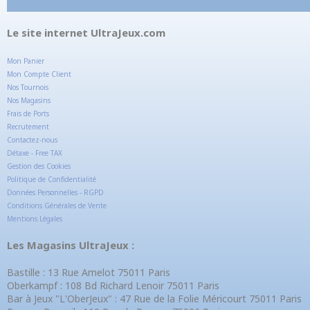
Le site internet UltraJeux.com
Mon Panier
Mon Compte Client
Nos Tournois
Nos Magasins
Frais de Ports
Recrutement
Contactez-nous
Détaxe - Free TAX
Gestion des Cookies
Politique de Confidentialité
Données Personnelles - RGPD
Conditions Générales de Vente
Mentions Légales
Les Magasins UltraJeux :
Bastille : 13 Rue Amelot 75011 Paris
Oberkampf : 108 Bd Richard Lenoir 75011 Paris
Bar à Jeux "L'OberJeux" : 47 Rue de la Folie Méricourt 75011 Paris