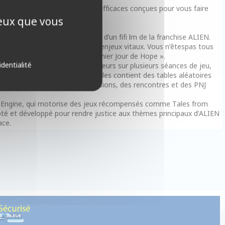
 ainsi que des règles brèves et efficaces conçues pour vous faire
deux modes distincts :
ceux que vous
re le déroulement dramatique d’un fifi lm de la franchise ALIEN.
t l’accent sur l’urgence et les enjeux vitaux. Vous n’êtespas tous
uction en Mode Cinéma, « Le Dernier Jour de Hope ».
identialité
e équipe de personnages joueurs sur plusieurs séances de jeu,
 en bac à sable. Ce livre de règles contient des tables aléatoires
tellaires, des colonies, des missions, des rencontres et des PNJ
ero Engine, qui motorise des jeux récompensés comme Tales from
pté et développé pour rendre justice aux thèmes principaux d’ALIEN
ace.