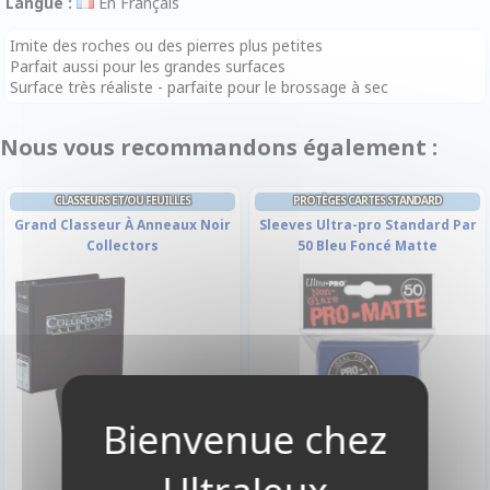
Langue :
En Français
Imite des roches ou des pierres plus petites
Parfait aussi pour les grandes surfaces
Surface très réaliste - parfaite pour le brossage à sec
Nous vous recommandons également :
CLASSEURS ET/OU FEUILLES
PROTÈGES CARTES STANDARD
Grand Classeur À Anneaux Noir
Sleeves Ultra-pro Standard Par
Collectors
50 Bleu Foncé Matte