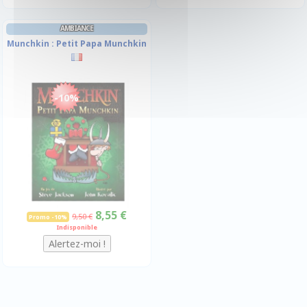
AMBIANCE
Munchkin : Petit Papa Munchkin
-10%
8,55 €
9,50 €
Promo -10%
Indisponible