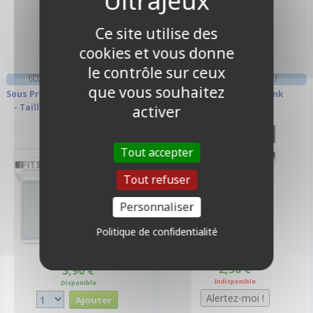
14,90 €
4,50 €
Disponible
Disponible
Ce site utilise des
cookies et vous donne
le contrôle sur ceux
PROTÈGES CARTES FORMAT JAP
DECK BOX ET RANGEMENT
que vous souhaitez
Sous Protection Pro-fit Ultrapro
Deck Box - Bright Pink
- Taille Small (transparentes
activer
Souples par 100)
Tout accepter
Tout refuser
Personnaliser
Politique de confidentialité
2,50 €
3,90 €
Indisponible
Disponible