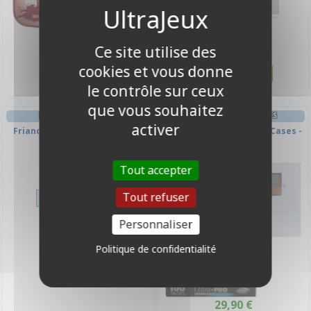
11,50 €
3,90 €
Ce site utilise des
Disponible
Disponible
cookies et vous donne
le contrôle sur ceux
que vous souhaitez
FRIANDISES & BOISSONS
CLASSEURS ET/OU FEUILLES
activer
Friandise - Barre Chocolat
Lot De 100 Feuilles De 9 Cases -
Platinum Series
1,50 €
Tout accepter
Disponible
Tout refuser
Personnaliser
Politique de confidentialité
29,90 €