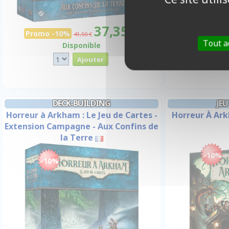
37,35 €
Promo -10
Promo -10%
41,50 €
Tout a
Disponible
DECK-BUILDING
JEU
Horreur à Arkham : Le Jeu de Cartes -
Horreur À Ark
Extension Campagne - Aux Confins de
la Terre
-10%
-10%