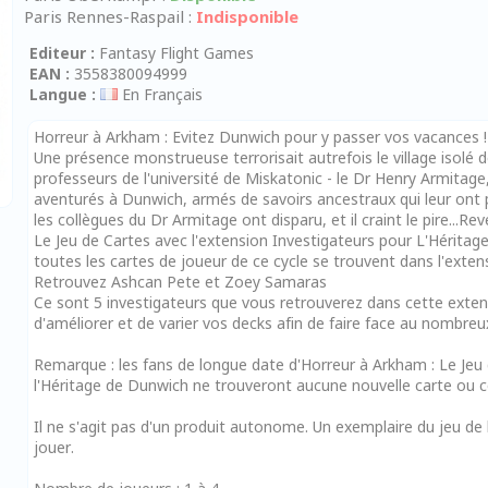
Paris Rennes-Raspail :
Indisponible
Editeur :
Fantasy Flight Games
EAN :
3558380094999
Langue :
En Français
Horreur à Arkham : Evitez Dunwich pour y passer vos vacances !
Une présence monstrueuse terrorisait autrefois le village isolé d
professeurs de l'université de Miskatonic - le Dr Henry Armitage
aventurés à Dunwich, armés de savoirs ancestraux qui leur ont pe
les collègues du Dr Armitage ont disparu, et il craint le pire...
Le Jeu de Cartes avec l'extension Investigateurs pour L'Hérita
toutes les cartes de joueur de ce cycle se trouvent dans l'exten
Retrouvez Ashcan Pete et Zoey Samaras
Ce sont 5 investigateurs que vous retrouverez dans cette exten
d'améliorer et de varier vos decks afin de faire face au nombr
Remarque : les fans de longue date d'Horreur à Arkham : Le Jeu 
l'Héritage de Dunwich ne trouveront aucune nouvelle carte ou 
Il ne s'agit pas d'un produit autonome. Un exemplaire du jeu de
jouer.