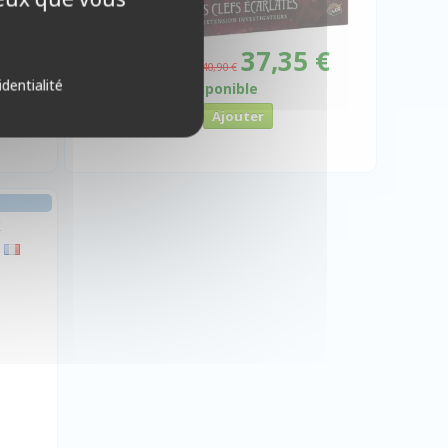
€
37,35 €
Promo -9%
40,90 €
identialité
Disponible
k