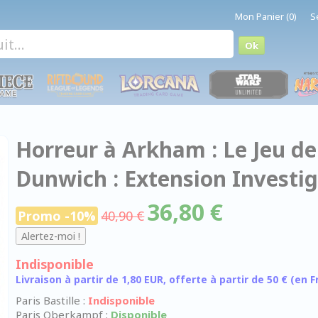
Mon Panier (0)
S
Horreur à Arkham : Le Jeu de 
Dunwich : Extension Investi
36,80 €
Promo -10%
40,90 €
Indisponible
Livraison à partir de 1,80 EUR, offerte à partir de 50 € (en
Paris Bastille :
Indisponible
Paris Oberkampf :
Disponible