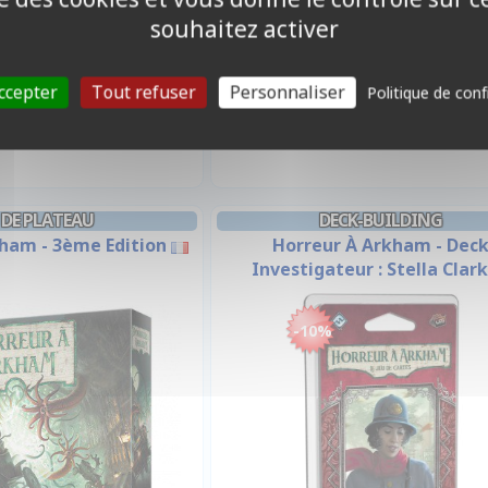
souhaitez activer
57,50 €
58,90 
%
Promo -5%
63,95 €
62,00 €
Disponible
Disponible
ccepter
Tout refuser
Personnaliser
Politique de conf
 DE PLATEAU
DECK-BUILDING
ham - 3ème Edition
Horreur À Arkham - Dec
Investigateur : Stella Clark
-10%