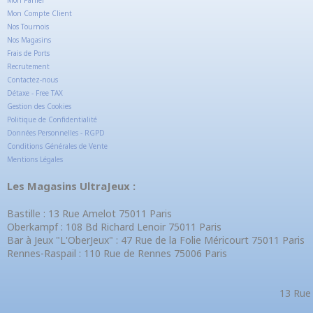
Mon Panier
Mon Compte Client
Nos Tournois
Nos Magasins
Frais de Ports
Recrutement
Contactez-nous
Détaxe - Free TAX
Gestion des Cookies
Politique de Confidentialité
Données Personnelles - RGPD
Conditions Générales de Vente
Mentions Légales
Les Magasins UltraJeux :
Bastille : 13 Rue Amelot 75011 Paris
Oberkampf : 108 Bd Richard Lenoir 75011 Paris
Bar à Jeux "L'OberJeux" : 47 Rue de la Folie Méricourt 75011 Paris
Rennes-Raspail : 110 Rue de Rennes 75006 Paris
13 Rue