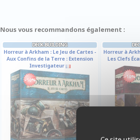
Nous vous recommandons également :
DECK-BUILDING
DE
Horreur à Arkham : Le Jeu de Cartes -
Horreur à Arkh
Aux Confins de la Terre : Extension
Les Clefs Éc
Investigateur
-10%
-10%
Ce site util