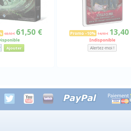
61,50 €
13,40
%
Promo -10%
68,50 €
14,90 €
Disponible
Indisponible