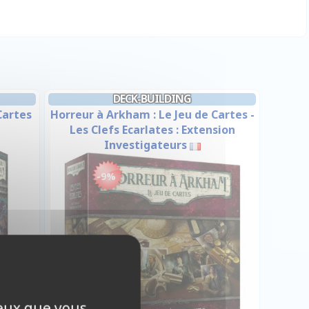
DECK-BUILDING
Cartes
Horreur à Arkham : Le Jeu de Cartes -
Les Clefs Ecarlates : Extension
Investigateurs
-9%
ceux que vous