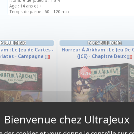
Nombre de joueurs : 1 à 4
Age : 14 ans et +
Temps de partie : 60 - 120 min
CK-BUILDING
DECK-BUILDING
am : Le Jeu de Cartes -
Horreur À Arkham : Le Jeu De 
arlates - Campagne
(JCE) - Chapitre Deux
-3,1€
ise des cookies et vous donne le contrôle sur 