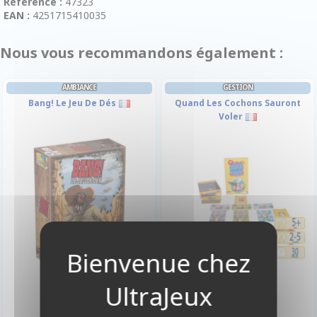
Référence :
47323
EAN :
4251715410035
Nous vous recommandons également :
AMBIANCE
GESTION
Bang! Le Jeu De Dés
Quand Les Cochons Sauront
Voler
15,90 €
14,90 €
Indisponible
Disponible