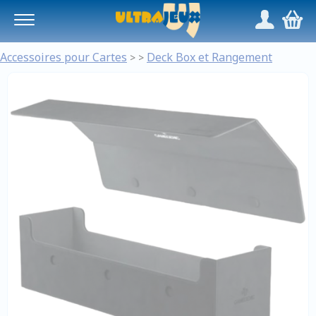
Panneau de gestion des cookies
/
,
Accessoires pour Cartes
Deck Box et Rangement
>
>