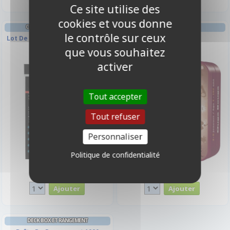
Ce site utilise des
cookies et vous donne
CLASSEURS ET/OU FEUILLES
AMBIANCE
le contrôle sur ceux
Lot De 10 Feuilles De Classeur -
Ouga Bouga
9 Cases
que vous souhaitez
activer
Tout accepter
Tout refuser
Personnaliser
Politique de confidentialité
3,90 €
11,50 €
Disponible
Disponible
DECK BOX ET RANGEMENT