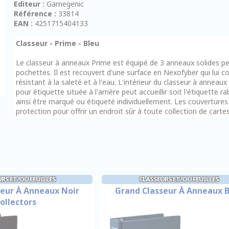
Editeur :
Gamegenic
Référence :
33814
EAN :
4251715404133
Classeur - Prime - Bleu
Le classeur à anneaux Prime est équipé de 3 anneaux solides p
pochettes. Il est recouvert d'une surface en Nexofyber qui lui 
résistant à la saleté et à l'eau. L'intérieur du classeur à annea
pour étiquette située à l'arrière peut accueillir soit l'étiquette 
ainsi être marqué ou étiqueté individuellement. Les couverture
protection pour offrir un endroit sûr à toute collection de cartes
RS ET/OU FEUILLES
CLASSEURS ET/OU FEUILLES
seur À Anneaux Noir
Grand Classeur À Anneaux 
ollectors