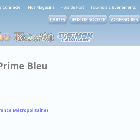
e Connecter
Nos Magasins
Frais de Port
Tournois & Evènements
Prime Bleu
 France Métropolitaine)