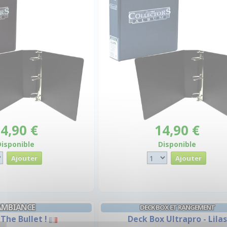
4,90 €
14,90 €
Disponible
Disponible
AMBIANCE
DECK BOX ET RANGEMENT
 The Bullet !
Deck Box Ultrapro - Lilas