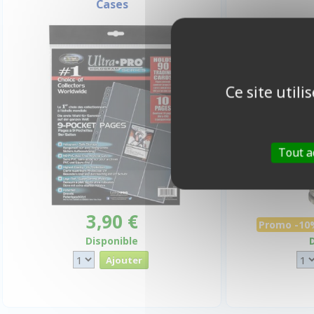
Cases
-10%
Ce site util
Tout a
3,90 €
Promo -10
Disponible