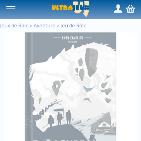
Panneau de gestion des cookies
/
,
Jeux de Rôle
Aventure
Jeu de Rôle
>
>