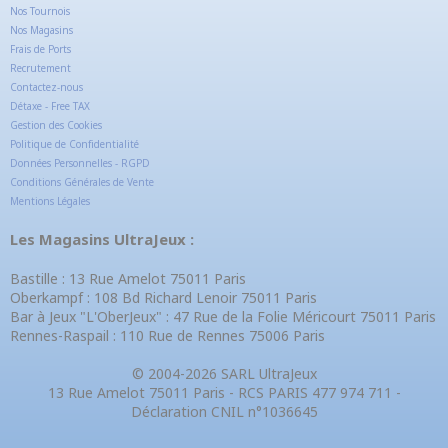
Nos Tournois
Nos Magasins
Frais de Ports
Recrutement
Contactez-nous
Détaxe - Free TAX
Gestion des Cookies
Politique de Confidentialité
Données Personnelles - RGPD
Conditions Générales de Vente
Mentions Légales
Les Magasins UltraJeux :
Bastille : 13 Rue Amelot 75011 Paris
Oberkampf : 108 Bd Richard Lenoir 75011 Paris
Bar à Jeux "L'OberJeux" : 47 Rue de la Folie Méricourt 75011 Paris
Rennes-Raspail : 110 Rue de Rennes 75006 Paris
© 2004-2026 SARL UltraJeux
13 Rue Amelot 75011 Paris - RCS PARIS 477 974 711 -
Déclaration CNIL n°1036645