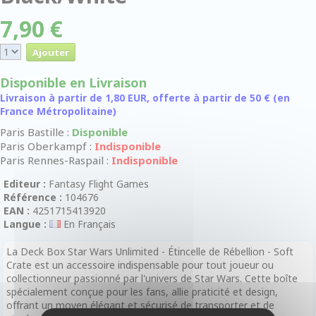
7,90 €
Disponible en Livraison
Livraison à partir de 1,80 EUR, offerte à partir de 50 € (en
France Métropolitaine)
Paris Bastille :
Disponible
Paris Oberkampf :
Indisponible
Paris Rennes-Raspail :
Indisponible
Editeur :
Fantasy Flight Games
Référence :
104676
EAN :
4251715413920
Langue :
En Français
La Deck Box Star Wars Unlimited - Étincelle de Rébellion - Soft
Crate est un accessoire indispensable pour tout joueur ou
collectionneur passionné par l'univers de Star Wars. Cette boîte
spécialement conçue pour les fans, allie praticité et design,
offrant un moyen élégant et sécurisé de transporter et de