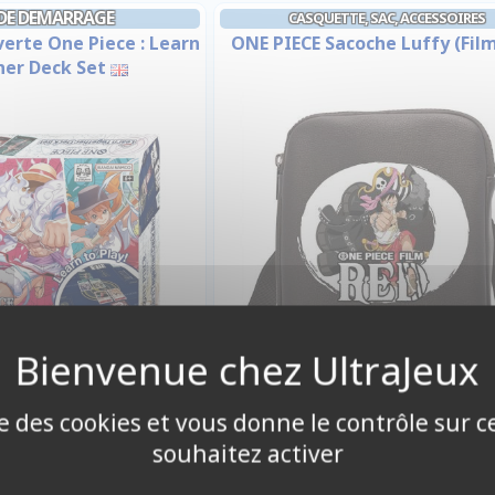
 DE DEMARRAGE
CASQUETTE, SAC, ACCESSOIRES
erte One Piece : Learn
ONE PIECE Sacoche Luffy (Fil
er Deck Set
4,90 €
23,90 €
ise des cookies et vous donne le contrôle sur 
Disponible
Disponible
souhaitez activer