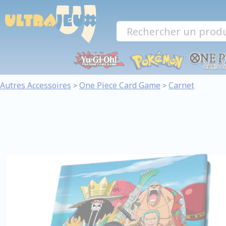
Panneau de gestion des cookies
Autres Accessoires
One Piece Card Game
Carnet
>
>