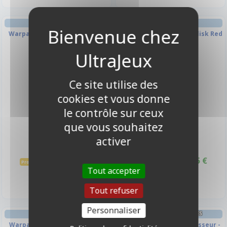
Warpaints Fanatic - Carnelian
Warpaints Fanatic - Basilisk Red
Skin
-10%
-10%
Ce site utilise des
cookies et vous donne
le contrôle sur ceux
que vous souhaitez
activer
3,15 €
3,15 €
3,50 €
3,50 €
Promo -10%
Promo -10%
Tout accepter
Disponible
Disponible
Tout refuser
Personnaliser
CLASSEURS ET/OU FEUILLES
Warpaints Fanatic - Opal Skin
Lot De 10 Feuilles De Classeur -