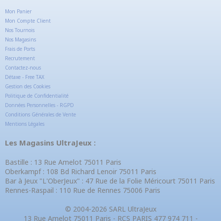
Mon Panier
Mon Compte Client
Nos Tournois
Nos Magasins
Frais de Ports
Recrutement
Contactez-nous
Détaxe - Free TAX
Gestion des Cookies
Politique de Confidentialité
Données Personnelles - RGPD
Conditions Générales de Vente
Mentions Légales
Les Magasins UltraJeux :
Bastille : 13 Rue Amelot 75011 Paris
Oberkampf : 108 Bd Richard Lenoir 75011 Paris
Bar à Jeux "L'OberJeux" : 47 Rue de la Folie Méricourt 75011 Paris
Rennes-Raspail : 110 Rue de Rennes 75006 Paris
© 2004-2026 SARL UltraJeux
13 Rue Amelot 75011 Paris - RCS PARIS 477 974 711 -