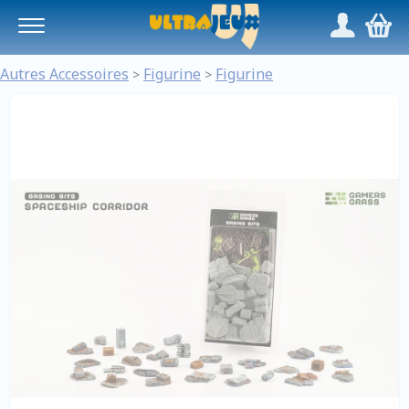
Panneau de gestion des cookies
/
,
Autres Accessoires
Figurine
Figurine
>
>