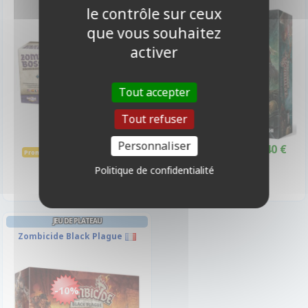
Pack
le contrôle sur ceux
que vous souhaitez
-10%
-10%
activer
Tout accepter
Tout refuser
Personnaliser
49,40 €
31,40 €
54,90 €
34,90 €
Promo -10%
Promo -10%
Indisponible
Indisponible
Politique de confidentialité
JEU DE PLATEAU
Zombicide Black Plague
-10%