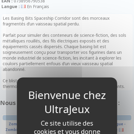
EAN :
0738956790538
Langue :
En Français
Les Basing Bits Spaceship Corridor sont des morceaux
fragmentés d’un vaisseau spatial perdu.
Parfait pour simuler des conteneurs de science-fiction, des sols
métalliques rouillés, des fils électriques exposés et des
équipements cassés dispersés. Chaque basing bit est
soigneusement conçu pour transporter vos figurines dans un
monde industriel de science-fiction, les incitant à explorer les
couloirs partiellement enfouis d’un vieux vaisseau spatial
abandonné.
Ce blister contient un mélange varié de Basing Bits en
thermoplastique. Tous les Basing Bits sont vendus non peints.
Nous vous recommandons également :
JEU DE PLATEAU
JEU DE PLATEAU
Ce site utilise des
Zombicide : Black Plague -
Zombicide : Black Plague -
Zombie Bosses - Abomination
Extension Wulfsburg
cookies et vous donne