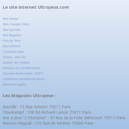
Le site internet UltraJeux.com
Mon Panier
Mon Compte Client
Nos Tournois
Nos Magasins
Frais de Ports
Recrutement
Contactez-nous
Détaxe - Free TAX
Gestion des Cookies
Politique de Confidentialité
Données Personnelles - RGPD
Conditions Générales de Vente
Mentions Légales
Les Magasins UltraJeux :
Bastille : 13 Rue Amelot 75011 Paris
Oberkampf : 108 Bd Richard Lenoir 75011 Paris
Bar à Jeux "L'OberJeux" : 47 Rue de la Folie Méricourt 75011 Paris
Rennes-Raspail : 110 Rue de Rennes 75006 Paris