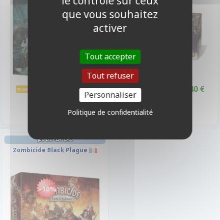
le contrôle sur ceux
-10%
-10%
que vous souhaitez
activer
Tout accepter
Tout refuser
49,40 €
31,40 €
54,90 €
Promo -10%
34,90 €
Promo -10%
Personnaliser
Indisponible
Indisponible
Politique de confidentialité
JEU DE PLATEAU
Zombicide Black Plague
-10%