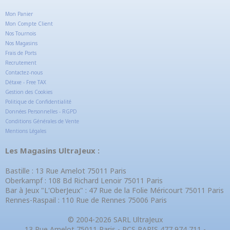
Mon Panier
Mon Compte Client
Nos Tournois
Nos Magasins
Frais de Ports
Recrutement
Contactez-nous
Détaxe - Free TAX
Gestion des Cookies
Politique de Confidentialité
Données Personnelles - RGPD
Conditions Générales de Vente
Mentions Légales
Les Magasins UltraJeux :
Bastille : 13 Rue Amelot 75011 Paris
Oberkampf : 108 Bd Richard Lenoir 75011 Paris
Bar à Jeux "L'OberJeux" : 47 Rue de la Folie Méricourt 75011 Paris
Rennes-Raspail : 110 Rue de Rennes 75006 Paris
© 2004-2026 SARL UltraJeux
13 Rue Amelot 75011 Paris - RCS PARIS 477 974 711 -