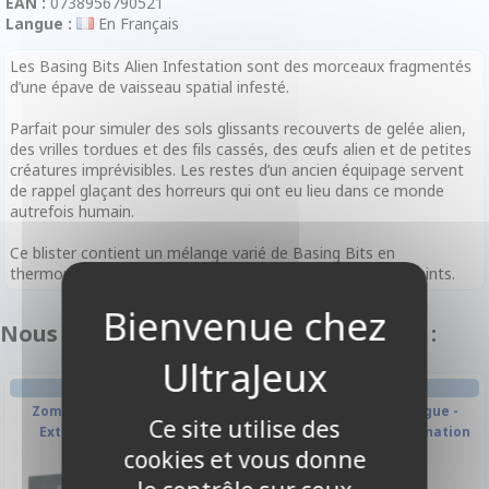
EAN :
0738956790521
Langue :
En Français
Les Basing Bits Alien Infestation sont des morceaux fragmentés
d’une épave de vaisseau spatial infesté.
Parfait pour simuler des sols glissants recouverts de gelée alien,
des vrilles tordues et des fils cassés, des œufs alien et de petites
créatures imprévisibles. Les restes d’un ancien équipage servent
de rappel glaçant des horreurs qui ont eu lieu dans ce monde
autrefois humain.
Ce blister contient un mélange varié de Basing Bits en
thermoplastique. Tous les Basing Bits sont vendus non peints.
Nous vous recommandons également :
JEU DE PLATEAU
JEU DE PLATEAU
Zombicide : Black Plague -
Zombicide : Black Plague -
Ce site utilise des
Extension Wulfsburg
Zombie Bosses - Abomination
Pack
cookies et vous donne