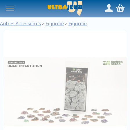
Panneau de gestion des cookies
/
,
Autres Accessoires
Figurine
Figurine
>
>