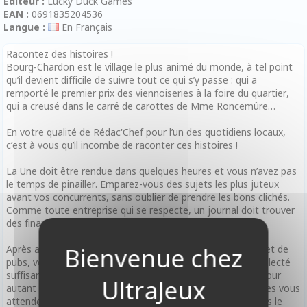
Editeur :
Lucky Duck Games
EAN :
0691835204536
Langue :
En Français
Racontez des histoires !
Bourg-Chardon est le village le plus animé du monde, à tel point
qu’il devient difficile de suivre tout ce qui s’y passe : qui a
remporté le premier prix des viennoiseries à la foire du quartier,
qui a creusé dans le carré de carottes de Mme Roncemûre…
En votre qualité de Rédac'Chef pour l’un des quotidiens locaux,
c’est à vous qu’il incombe de raconter ces histoires !
La Une doit être rendue dans quelques heures et vous n’avez pas
le temps de pinailler. Emparez-vous des sujets les plus juteux
avant vos concurrents, sans oublier de prendre les bons clichés.
Comme toute entreprise qui se respecte, un journal doit trouver
des financements – alors pensez aux publicités !
Après avoir récupéré un assortiment d’articles, de photos et de
pubs, vous devez mettre votre Une en page. Avez-vous collecté
suffisamment de tuiles pour remplir tout le feuillet, sans pour
autant devoir opérer de coupes ? Trois journées trépidantes vous
attendent, et il ne tient qu’à vous de prouver que vous êtes le