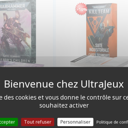
-10%
3,50 €
21,60
Promo -10%
24,00 €
Disponible
Disponible
ise des cookies et vous donne le contrôle sur 
souhaitez activer
ccepter
Tout refuser
Personnaliser
Politique de conf