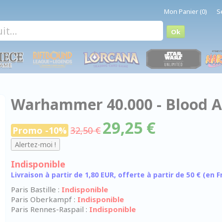
Mon Panier (0)
S
Warhammer 40.000 - Blood An
29,25 €
Promo -10%
32,50 €
Indisponible
Livraison à partir de 1,80 EUR, offerte à partir de 50 € (en
Paris Bastille :
Indisponible
Paris Oberkampf :
Indisponible
Paris Rennes-Raspail :
Indisponible