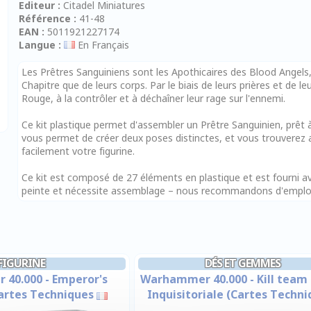
Editeur :
Citadel Miniatures
Référence :
41-48
EAN :
5011921227174
Langue :
En Français
Les Prêtres Sanguiniens sont les Apothicaires des Blood Angel
Chapitre que de leurs corps. Par le biais de leurs prières et de leu
Rouge, à la contrôler et à déchaîner leur rage sur l'ennemi.
Ce kit plastique permet d'assembler un Prêtre Sanguinien, prêt à
vous permet de créer deux poses distinctes, et vous trouverez a
facilement votre figurine.
Ce kit est composé de 27 éléments en plastique et est fourni a
peinte et nécessite assemblage – nous recommandons d'employer 
FIGURINE
DÉS ET GEMMES
40.000 - Emperor's
Warhammer 40.000 - Kill team :
Cartes Techniques
Inquisitoriale (Cartes Techni