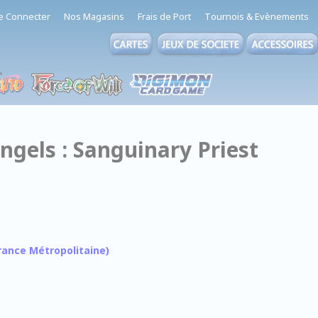
e Connecter
Nos Magasins
Frais de Port
Tournois & Evènements
gels : Sanguinary Priest
 France Métropolitaine)