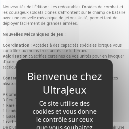
Nouveautés de l'Édition : Les redoutables Droïdes de combat et
les courageux soldats clones s’affrontent sur le champ de bataille
avec une nouvelle mécanique de jetons Unité, permettant de
déployer facilement de grandes armées.
Nouvelles Mécaniques de Jeu :
Coordination :
Accédez à des capacités spéciales lorsque vous
contrôlez au moins trois unités sur le terrain.
Valorisation :
Sacrifiez certaines de vos unités pour en invoquer
d’autres à moindre coût, vous donnant ainsi un avantage
tactique.
Contenu des Boosters :
Chaque booster contient 16 cartes
aléatoires en français, réparties comme suit :
9 Communes
3 Peu Communes
Ce site utilise des
1 Rare ou Légendaire
cookies et vous donne
1 Leader
1 Base/Jeton
le contrôle sur ceux
1 carte Foil (brillante)
que vous souhaitez
De plus, chaque booster offre une petite chance de contenir une