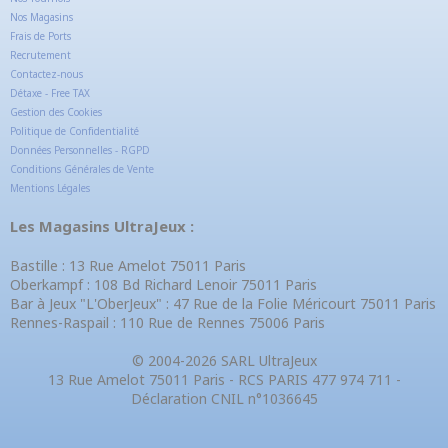
Nos Magasins
Frais de Ports
Recrutement
Contactez-nous
Détaxe - Free TAX
Gestion des Cookies
Politique de Confidentialité
Données Personnelles - RGPD
Conditions Générales de Vente
Mentions Légales
Les Magasins UltraJeux :
Bastille : 13 Rue Amelot 75011 Paris
Oberkampf : 108 Bd Richard Lenoir 75011 Paris
Bar à Jeux "L'OberJeux" : 47 Rue de la Folie Méricourt 75011 Paris
Rennes-Raspail : 110 Rue de Rennes 75006 Paris
© 2004-2026 SARL UltraJeux
13 Rue Amelot 75011 Paris - RCS PARIS 477 974 711 -
Déclaration CNIL n°1036645